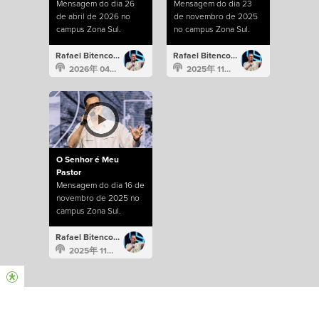
Mensagem do dia 26
Mensagem do dia 23
de abril de 2026 no
de novembro de 2025
campus Zona Sul.
no campus Zona Sul.
Rafael Bitencourt
Rafael Bitencourt
2026年 04月 26日
2025年 11月 23日
O Senhor é Meu
Pastor
Mensagem do dia 16 de
novembro de 2025 no
campus Zona Sul.
Rafael Bitencourt
2025年 11月 16日