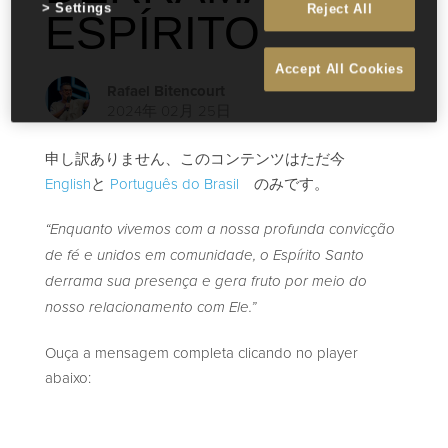
Settings
Reject All
ESPÍRITO
Accept All Cookies
Rafael Bitencourt
2024年 02月 25日
申し訳ありません、このコンテンツはただ今
English
と
Português do Brasil
のみです。
“Enquanto vivemos com a nossa profunda convicção
de fé e unidos em comunidade, o Espírito Santo
derrama sua presença e gera fruto por meio do
nosso relacionamento com Ele.”
Ouça a mensagem completa clicando no player
abaixo: