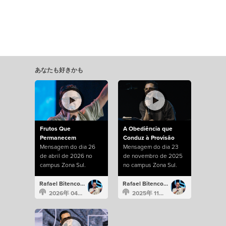
あなたも好きかも
Frutos Que
A Obediência que
Permanecem
Conduz à Provisão
Mensagem do dia 26
Mensagem do dia 23
de abril de 2026 no
de novembro de 2025
campus Zona Sul.
no campus Zona Sul.
Rafael Bitencourt
Rafael Bitencourt
2026年 04月 26日
2025年 11月 23日