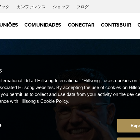
ジック
カンファレンス
ショップ
ブログ
UNIÕES
COMUNIDADES
CONECTAR
CONTRIBUIR
S
nternational Ltd atf Hillsong International, "Hillsong", uses cookies on 
ssociated Hillsong websites. By accepting the use of cookies on Hills
 you permit us to collect and use data from your activity on the devi
ance with Hillsong's Cookie Policy.
s
Reje