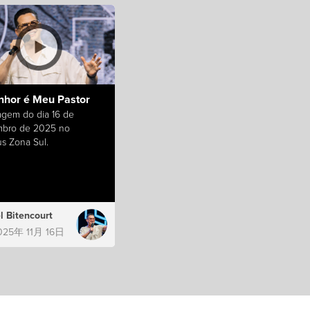
nhor é Meu Pastor
gem do dia 16 de
bro de 2025 no
s Zona Sul.
l Bitencourt
025年 11月 16日