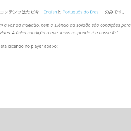
のコンテンツはただ今
English
と
Português do Brasil
のみです。
em a voz da multidão, nem o silêncio da solidão são condições par
vidas. A única condição a que Jesus responde é a nossa fé.”
a clicando no player abaixo: