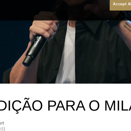
Accept A
DIÇÃO PARA O MI
urt
23日