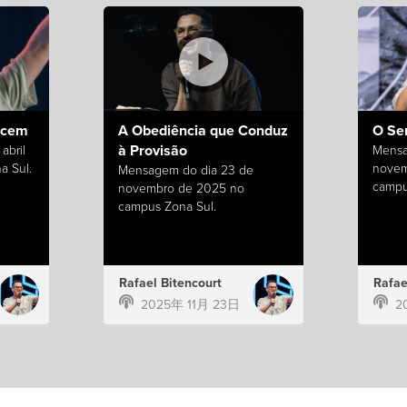
ecem
A Obediência que Conduz
O Se
à Provisão
abril
Mensa
a Sul.
novem
Mensagem do dia 23 de
campu
novembro de 2025 no
campus Zona Sul.
Rafael Bitencourt
Rafae
2025年 11月 23日
2