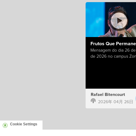
Frutos Que Perman
Mensagem do dia 26 de 
de 2026 no campus Zon
Rafael Bitencourt
2026年 04月 26日
Cookie Settings