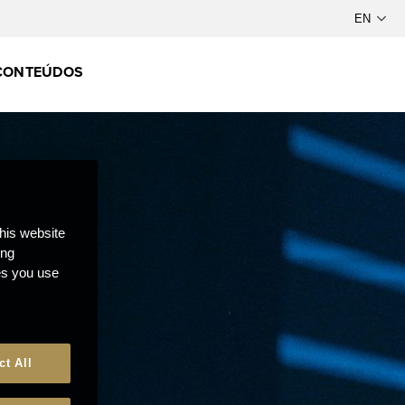
CONTEÚDOS
this website
ong
ces you use
ct All