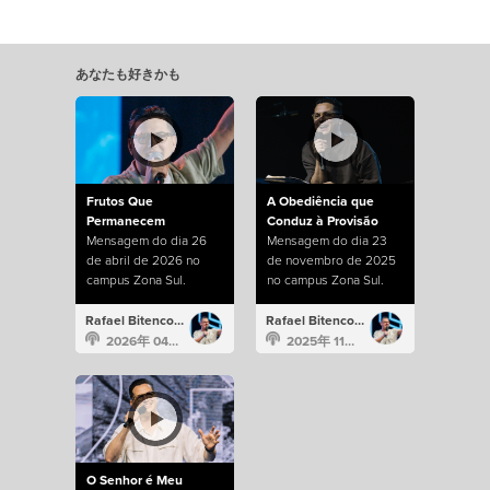
あなたも好きかも
Frutos Que
A Obediência que
Permanecem
Conduz à Provisão
Mensagem do dia 26
Mensagem do dia 23
de abril de 2026 no
de novembro de 2025
campus Zona Sul.
no campus Zona Sul.
Rafael Bitencourt
Rafael Bitencourt
2026年 04月 26日
2025年 11月 23日
O Senhor é Meu