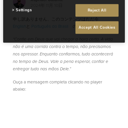
2024年 11月 10日
Settings
Reject All
申し訳ありません、このコンテンツはただ今
English
と
Português do Brasil
のみです。
Accept All Cookies
“Confie em Deus que vai chegar a hora certa. A vida
não é uma corrida contra o tempo, não precisamos
nos apressar. Enquanto confiarmos, tudo acontecerá
no tempo de Deus. Vale a pena esperar, confiar e
entregar tudo nas mãos Dele.”
Ouça a mensagem completa clicando no player
abaixo: