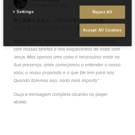
2025年 03月 16日
Settings
Reject All
申し訳ありません、このコンテンツはただ今
English
と
Português do Brasil
のみです。
Accept All Cookies
“Muitas vezes, nos encontramos ocupados demais
com nossas tarefas e nos esquecemos de estar com
Jesus. Mas apenas uma coisa é necessária: estar na
Sua presença, onde começamos a entender o nosso
valor, o nosso propósito e o que Ele tem para nós.
Quando fazemos isso, nada mais importa.”
Ouça a mensagem completa clicando no player
abaixo: