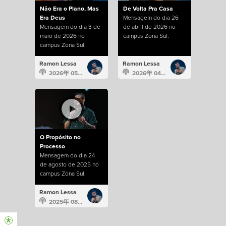
Não Era o Plano, Mas
De Volta Pra Casa
Era Deus
Mensagem do dia 26
Mensagem do dia 3 de
de abril de 2026 no
maio de 2026 no
campus Zona Sul.
campus Zona Sul.
Ramon Lessa
Ramon Lessa
2026年 05月 3日
2026年 04月 26日
O Propósito no
Processo
Mensagem do dia 24
de agosto de 2025 no
campus Zona Sul.
Ramon Lessa
2025年 08月 24日