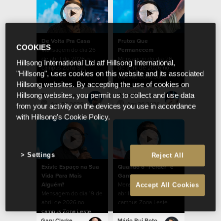
De Volta Pra Casa
Frutos Que
COOKIES
Mensagem do dia 26
Permanecem
de abril de 2026 no
Mensagem do dia 26
Hillsong International Ltd atf Hillsong International,
campus Zona Sul.
de abril de 2026 no
"Hillsong", uses cookies on this website and its associated
campus Zona Sul.
Hillsong websites. By accepting the use of cookies on
Ramon Lessa
Rafael Bitencourt
Hillsong websites, you permit us to collect and use data
Apr 26 2026
Apr 26 2026
from your activity on the devices you use in accordance
with Hillsong's Cookie Policy.
Settings
Reject All
Existe Espaço na Sua
Quando o "Perder" é
Vida Para Mais
Ganhar
Alguém?
Mensagem do dia 19 de
Accept All Cookies
Mensagem do dia 19 de
abril de 2026 no
abril de 2026 no
campus Zona Leste.
campus Zona Leste.
Gary Clarke
Mário Rui Boto