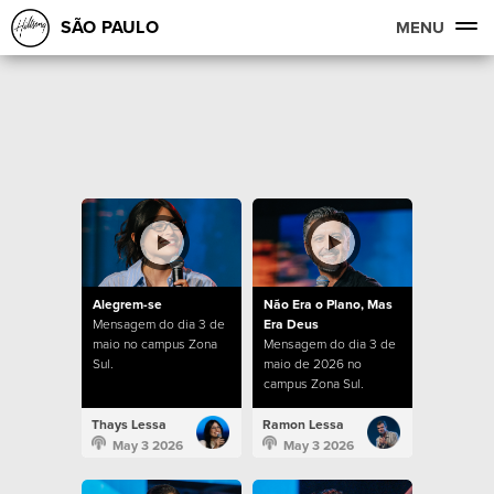
SÃO PAULO
MENU
Alegrem-se
Não Era o Plano, Mas
Mensagem do dia 3 de
Era Deus
maio no campus Zona
Mensagem do dia 3 de
Sul.
maio de 2026 no
campus Zona Sul.
Thays Lessa
Ramon Lessa
May 3 2026
May 3 2026