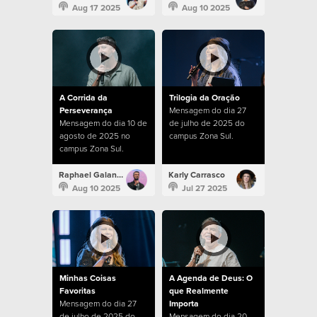
Aug 17 2025
Aug 10 2025
A Corrida da
Trilogia da Oração
Perseverança
Mensagem do dia 27
Mensagem do dia 10 de
de julho de 2025 do
agosto de 2025 no
campus Zona Sul.
campus Zona Sul.
Raphael Galante
Karly Carrasco
Aug 10 2025
Jul 27 2025
Minhas Coisas
A Agenda de Deus: O
Favoritas
que Realmente
Mensagem do dia 27
Importa
de julho de 2025 do
Mensagem do dia 20