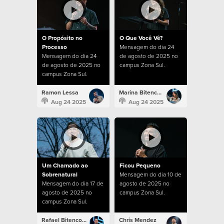
O Propósito no
O Que Você Vê?
Processo
Mensagem do dia 24
Mensagem do dia 24
de agosto de 2025 no
de agosto de 2025 no
campus Zona Sul.
campus Zona Sul.
Ramon Lessa
Marina Bitencourt
Aug 24 2025
Aug 24 2025
Um Chamado ao
Ficou Pequeno
Sobrenatural
Mensagem do dia 10 de
Mensagem do dia 17 de
agosto de 2025 no
agosto de 2025 no
campus Zona Sul.
campus Zona Sul.
Rafael Bitencourt
Chris Mendez