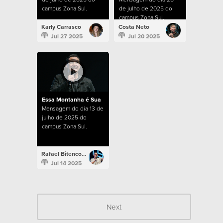
campus Zona Sul.
de julho de 2025 do
campus Zona Sul.
Karly Carrasco
Costa Neto
Jul 27 2025
Jul 20 2025
Essa Montanha é Sua
Mensagem do dia 13 de
julho de 2025 do
campus Zona Sul.
Rafael Bitencourt
Jul 14 2025
Next