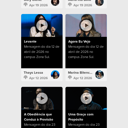
Apr 19 2026
Apr 19 2026
Levante
Agora Eu Vejo
Mensagem do dia 12 de
Mensagem do dia 12 de
abril de 2026 no
abril de 2026 no
campus Zona Sul.
campus Zona Sul.
Thays Lessa
Marina Bitencourt
Apr 12 2026
Apr 12 2026
A Obediência que
Uma Graça com
Conduz à Provisão
Propósito
Mensagem do dia 23
Mensagem do dia 23