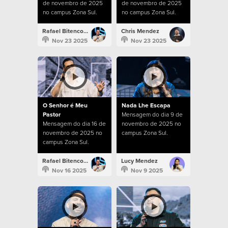
de novembro de 2025
de novembro de 2025
no campus Zona Sul.
no campus Zona Sul.
Rafael Bitencourt
Chris Mendez
Nov 23 2025
Nov 23 2025
O Senhor é Meu
Nada Lhe Escapa
Pastor
Mensagem do dia 9 de
Mensagem do dia 16 de
novembro de 2025 no
novembro de 2025 no
campus Zona Sul.
campus Zona Sul.
Rafael Bitencourt
Lucy Mendez
Nov 16 2025
Nov 9 2025