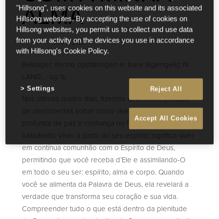
ALMA
"Hillsong", uses cookies on this website and its associated
Hillsong websites. By accepting the use of cookies on
Hillsong websites, you permit us to collect and use data
from your activity on the devices you use in accordance
Jan 5 2021
with Hillsong's Cookie Policy.
Beklager, denne oppføringen er bare tilgjengelig i%
LANG:, : og %.
Settings
Reject All
Nos últimos quatro dias, fizemos uma breve jornada
de descobertas sobre como viver com uma sensação
Accept All Cookies
profunda de paz e confiança no futuro em um mundo
turbulento. Viver a partir do seu espírito significa viver
em contínua comunhão com o Espírito de Deus,
permitindo que você receba d’Ele e assimilando-O
em todo o seu ser: espírito, alma e corpo. Quando
você se alimenta da Palavra de Deus, ela revelará a
verdade que transforma seu coração e sua vida.
Compreender tudo o que está dentro da plenitude