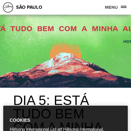
SÃO PAULO
MENU
DIA 5: ESTÁ
TUDO BEM
COOKIES
COM A MINHA
Hillsong International Ltd atf Hillsong International,