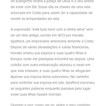
do Evangelho revela a justiça de Deus e o seu direito
de estar com Ele. Essas são as chaves de uma vida
ancorada em Cristo para, assim, ter a capacidade de
resistir às tempestades da vida.
A expressão “está tudo bem com a minha alma” vem
de um hino antigo, escrito em 1873 por Horatio
Spafford, um empresário americano temente a Cristo.
Depois de várias devastações e ruínas financeiras,
Horatio enviou sua esposa e suas quatro filhas à
Europa, onde ele planejava encontrá-las depois. Uma
colisão com outra embarcação afundou o navio em
que elas estavam, e suas quatro filhas se afogaram.
Apenas sua esposa Anna sobreviveu. No caminho
para confortar sua esposa em luto, Spafford escreveu
as seguintes palavras enquanto passava pelo lugar
onde suas filhas haviam morrido:
Quando a paz, como um rio, visitar o meu caminho,