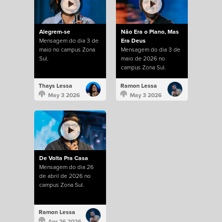
Alegrem-se
Não Era o Plano, Mas
Mensagem do dia 3 de
Era Deus
maio no campus Zona
Mensagem do dia 3 de
Sul.
maio de 2026 no
campus Zona Sul.
Thays Lessa
Ramon Lessa
May 3 2026
May 3 2026
De Volta Pra Casa
Mensagem do dia 26
de abril de 2026 no
campus Zona Sul.
Ramon Lessa
Apr 26 2026