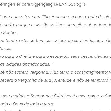
ringen er bare tilgjengelig i% LANG:, : og %.
cê que nunca teve um filho; irrompa em canto, grite de al
e parto; porque mais são os filhos da mulher abandonad
 o Senhor.
sua tenda, estenda bem as cortinas de sua tenda, não o i
tacas.
rá para a direita e para a esquerda; seus descendentes
uas cidades abandonadas. ”
cê não sofrerá vergonha. Não tema o constrangimento; 
uecerá a vergonha de sua juventude e não se lembrará 
 o seu marido, o Senhor dos Exércitos é o seu nome, o San
ado o Deus de toda a terra.