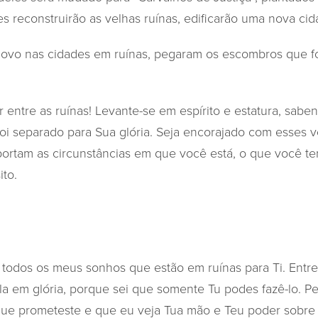
les reconstruirão as velhas ruínas, edificarão uma nova ci
ovo nas cidades em ruínas, pegaram os escombros que fo
 entre as ruínas! Levante-se em espírito e estatura, sabe
i separado para Sua glória. Seja encorajado com esses ve
rtam as circunstâncias em que você está, o que você te
ito.
 todos os meus sonhos que estão em ruínas para Ti. Entr
-la em glória, porque sei que somente Tu podes fazê-lo. 
que prometeste e que eu veja Tua mão e Teu poder sobre