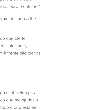
dade sobre o entulho.”
ram deixados ali e
ndo que Ele te
rsículos hoje,
m à frente são planos
ego minha vida para
Peço que me ajudes a
 tudo o que está em