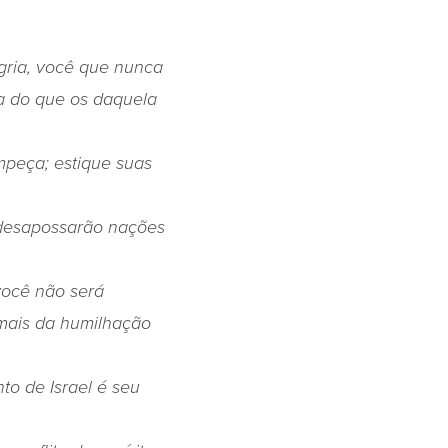
egria, você que nunca
a do que os daquela
mpeça; estique suas
 desapossarão nações
você não será
mais da humilhação
to de Israel é seu