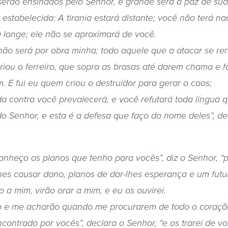
 serão ensinados pelo Senhor, e grande será a paz de sua
 estabelecida: A tirania estará distante; você não terá n
 longe; ele não se aproximará de você.
não será por obra minha; todo aquele que a atacar se re
riou o ferreiro, que sopra as brasas até darem chama e 
m. E fui eu quem criou o destruidor para gerar o caos;
 contra você prevalecerá, e você refutará toda língua q
o Senhor, e esta é a defesa que faço do nome deles”, de
nheço os planos que tenho para vocês”, diz o Senhor, “p
hes causar dano, planos de dar-lhes esperança e um futu
 a mim, virão orar a mim, e eu os ouvirei.
 e me acharão quando me procurarem de todo o coraçã
contrado por vocês”, declara o Senhor, “e os trarei de vol