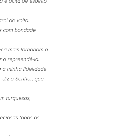
 aflita de espírito,
ei de volta.
as com bondade
nca mais tornariam a
r a repreendê-la.
 a minha fidelidade
 diz o Senhor, que
om turquesas,
reciosas todos os