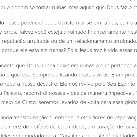
ue podem se tornar ruínas, mas aquilo que Deus faz é e
o nosso potencial pode transformar-se em ruínas, como a
 e erros. Talvez você esteja arruinado financeiramente ne
a reputação arruinada ou de um relacionamento arruinado
orque ele está em ruínas? Pois Jesus traz à vida essas r
onante que Deus nunca deixa em ruínas o que pertence a
ção e que está sempre edificando nossas vidas. É um pro
 e repara nosso desastre. Ele nos revive pelo Seu Espírito 
ua Palavra, reconstrói nossas vidas de maneira impecável.
r meio de Cristo, seremos levados de volta para essa glória
a linda transformação: “…entregar a eles flores de esperan
, em vez de notícias de calamidade, um coração de louvor
eles será mudado para “Carvalhos de Justiça”, plantados 