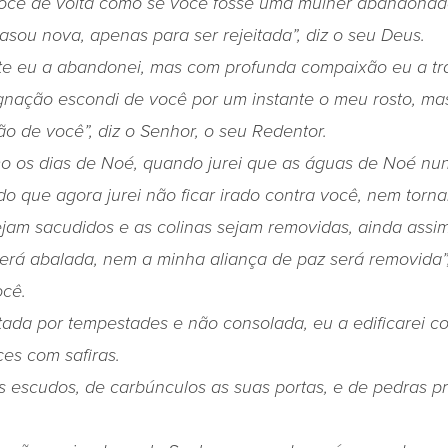
cê de volta como se você fosse uma mulher abandonada e
sou nova, apenas para ser rejeitada”, diz o seu Deus.
te eu a abandonei, mas com profunda compaixão eu a trar
gnação escondi de você por um instante o meu rosto, m
ão de você”, diz o Senhor, o seu Redentor.
mo os dias de Noé, quando jurei que as águas de Noé nu
do que agora jurei não ficar irado contra você, nem torna
am sacudidos e as colinas sejam removidas, ainda assim
rá abalada, nem a minha aliança de paz será removida”,
cê.
oitada por tempestades e não consolada, eu a edificarei c
ces com safiras.
us escudos, de carbúnculos as suas portas, e de pedras p