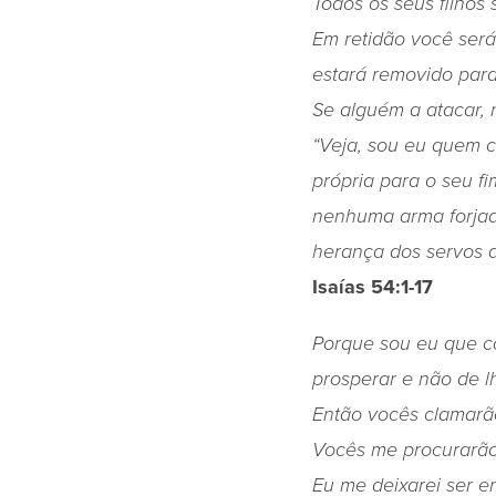
Todos os seus filhos
Em retidão você será
estará removido para
Se alguém a atacar, 
“Veja, sou eu quem c
própria para o seu fi
nenhuma arma forjada
herança dos servos d
Isaías 54:1-17
Porque sou eu que co
prosperar e não de l
Então vocês clamarão
Vocês me procurarão
Eu me deixarei ser en