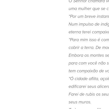
O Senhor chamará vo
uma mulher que se ca
“Por um breve instan
Num impulso de indi
eterna terei compaix
“Para mim isso é co
cobrir a terra. De mo
Embora os montes sej
para com você não se
tem compaixão de vo
“Ó cidade aflita, aç
edificarei seus alicer
Farei de rubis os se
seus muros.