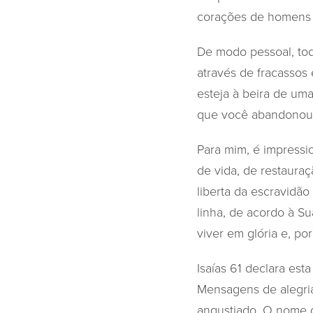
corações de homens q
De modo pessoal, tod
através de fracassos
esteja à beira de um
que você abandonou p
Para mim, é impressi
de vida, de restaura
liberta da escravidão
linha, de acordo à S
viver em glória e, po
Isaías 61 declara est
Mensagens de alegria
angustiado. O nome d