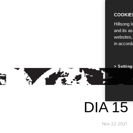
COOKIE
Hillsong I
and its a
websites,
in accord
Setting
DIA 15
Nov 22 2021