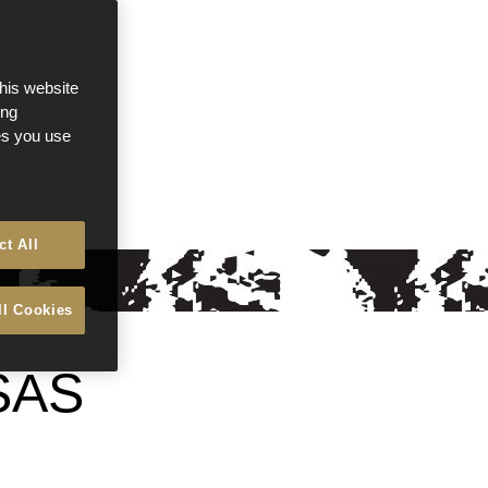
this website
ong
ces you use
ct All
ll Cookies
SAS