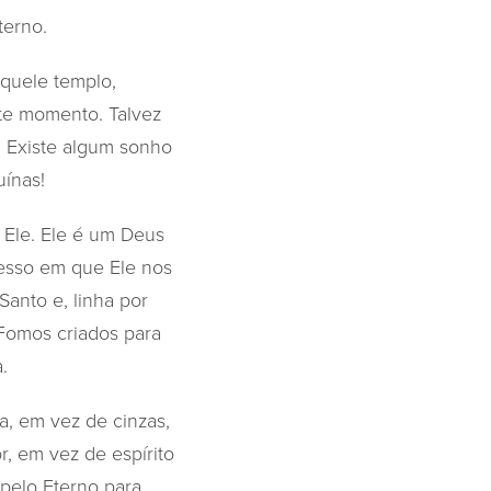
terno.
quele templo,
ste momento. Talvez
. Existe algum sonho
uínas!
 Ele. Ele é um Deus
cesso em que Ele nos
Santo e, linha por
 Fomos criados para
.
ça, em vez de cinzas,
, em vez de espírito
pelo Eterno para