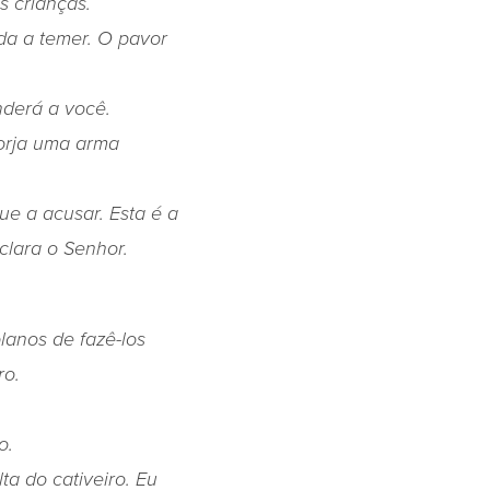
s crianças.
ada a temer. O pavor
nderá a você.
forja uma arma
ue a acusar. Esta é a
clara o Senhor.
lanos de fazê-los
ro.
o.
ta do cativeiro. Eu