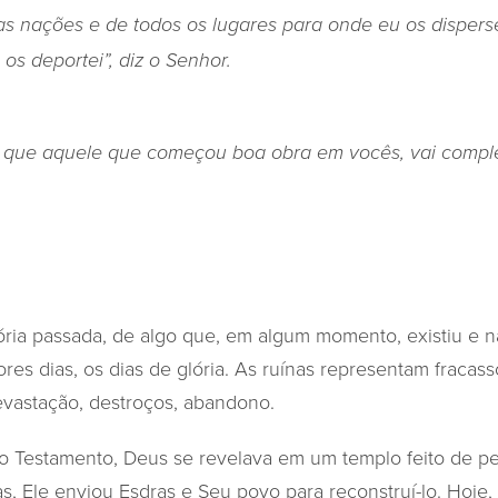
as nações e de todos os lugares para onde eu os dispersei
os deportei”, diz o Senhor.
 que aquele que começou boa obra em vocês, vai complet
ória passada, de algo que, em algum momento, existiu e n
res dias, os dias de glória. As ruínas representam fracas
evastação, destroços, abandono.
o Testamento, Deus se revelava em um templo feito de p
s, Ele enviou Esdras e Seu povo para reconstruí-lo. Hoje,