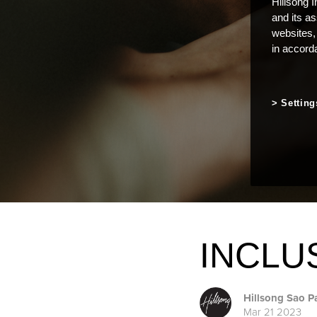
Hillsong I
and its a
websites,
in accord
Setting
INCLU
Hillsong Sao P
Mar 21 2023