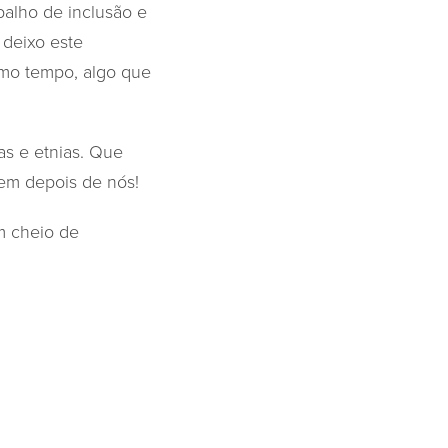
balho de inclusão e
 deixo este
smo tempo, algo que
as e etnias. Que
rem depois de nós!
m cheio de