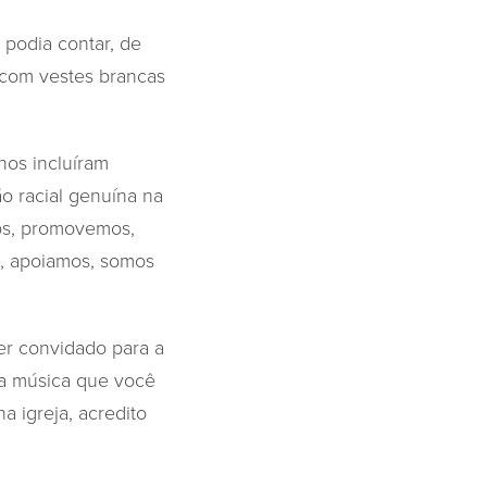
 podia contar, de
, com vestes brancas
nos incluíram
ão racial genuína na
os, promovemos,
s, apoiamos, somos
ser convidado para a
 a música que você
 igreja, acredito