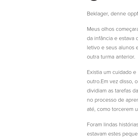
Beklager, denne oppfø
Meus olhos começaram
da infância e estava
letivo e seus alunos
outra turma anterior.
Existia um cuidado e
outro.Em vez disso, 
dividiam as tarefas 
no processo de apren
até, como torcerem u
Foram lindas históri
estavam estes pequen