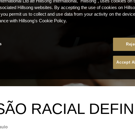
nternational Ltd atf Hillsong International, "Hillsong", uses cookies on 
ssociated Hillsong websites. By accepting the use of cookies on Hills
 you permit us to collect and use data from your activity on the devi
ance with Hillsong's Cookie Policy.
s
Reje
Accept A
SÃO RACIAL DEFIN
aulo