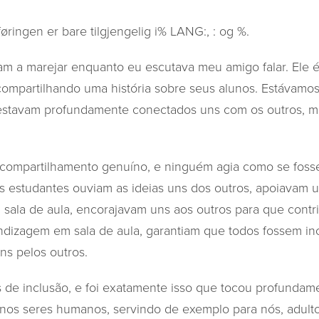
ringen er bare tilgjengelig i% LANG:, : og %.
 a marejar enquanto eu escutava meu amigo falar. Ele é
 compartilhando uma história sobre seus alunos. Estávamo
 estavam profundamente conectados uns com os outros, m
 compartilhamento genuíno, e ninguém agia como se foss
os estudantes ouviam as ideias uns dos outros, apoiavam u
da sala de aula, encorajavam uns aos outros para que cont
dizagem em sala de aula, garantiam que todos fossem inc
ns pelos outros.
as de inclusão, e foi exatamente isso que tocou profundam
os seres humanos, servindo de exemplo para nós, adultos