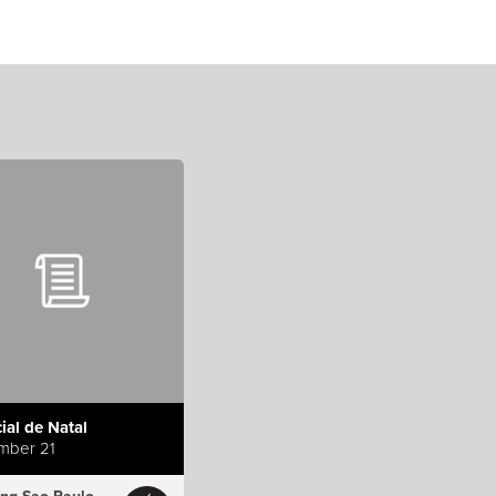
ial de Natal
mber 21