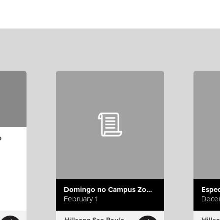
o
Domingo no Campus Zona Leste
Espec
February 1
Dece