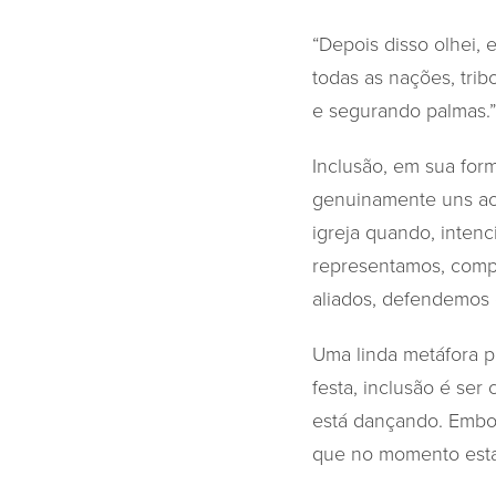
“Depois disso olhei,
todas as nações, trib
e segurando palmas.”
Inclusão, em sua form
genuinamente uns aos 
igreja quando, inte
representamos, compa
aliados, defendemos 
Uma linda metáfora pa
festa, inclusão é se
está dançando. Embor
que no momento esta 