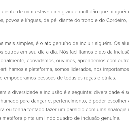
 e diante de mim estava uma grande multidão que ninguém
os, povos e línguas, de pé, diante do trono e do Cordeiro
a mais simples, é o ato genuíno de incluir alguém. Os alu
outros em seu dia a dia. Nós facilitamos o ato da inclus
ncionalmente, convidamos, ouvimos, aprendemos com outr
rtilhamos a plataforma, somos liderados, nos importamo
e empoderamos pessoas de todas as raças e etnias.
ra a diversidade e inclusão é a seguinte: diversidade é 
r chamado para dançar e, pertencimento, é poder escolher
a eu tenha tentado fazer um paralelo com uma analogia na
metáfora pinta um lindo quadro de inclusão genuína.