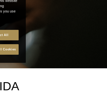
this website
ong
ces you use
ct All
ll Cookies
IDA