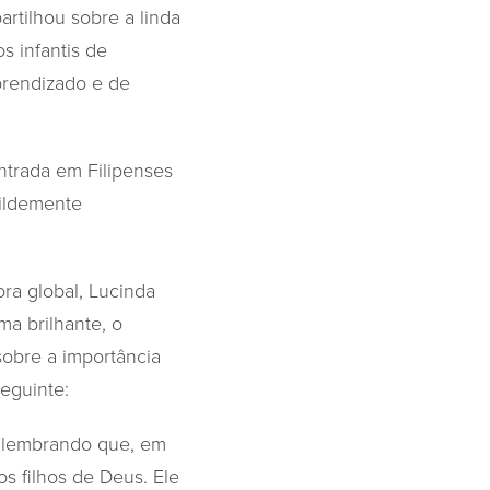
rtilhou sobre a linda
s infantis de
prendizado e de
ntrada em Filipenses
mildemente
ra global, Lucinda
a brilhante, o
sobre a importância
seguinte:
s lembrando que, em
os filhos de Deus. Ele