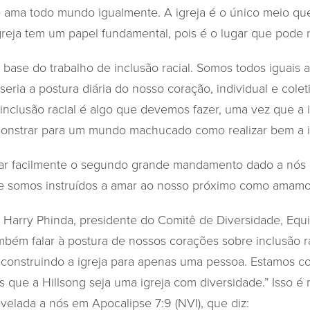
le ama todo mundo igualmente. A igreja é o único meio qu
reja tem um papel fundamental, pois é o lugar que pode n
base do trabalho de inclusão racial. Somos todos iguais a
seria a postura diária do nosso coração, individual e col
 inclusão racial é algo que devemos fazer, uma vez que a 
onstrar para um mundo machucado como realizar bem a in
r facilmente o segundo grande mandamento dado a nós 
de somos instruídos a amar ao nosso próximo como amam
Harry Phinda, presidente do Comitê de Diversidade, Equ
mbém falar à postura de nossos corações sobre inclusão rac
 construindo a igreja para apenas uma pessoa. Estamos co
que a Hillsong seja uma igreja com diversidade.” Isso é 
elada a nós em Apocalipse 7:9 (NVI), que diz: