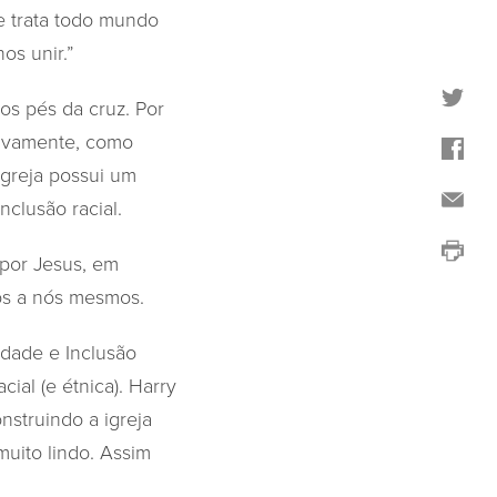
e trata todo mundo
os unir.”
os pés da cruz. Por
etivamente, como
igreja possui um
clusão racial.
por Jesus, em
os a nós mesmos.
idade e Inclusão
ial (e étnica). Harry
nstruindo a igreja
muito lindo. Assim