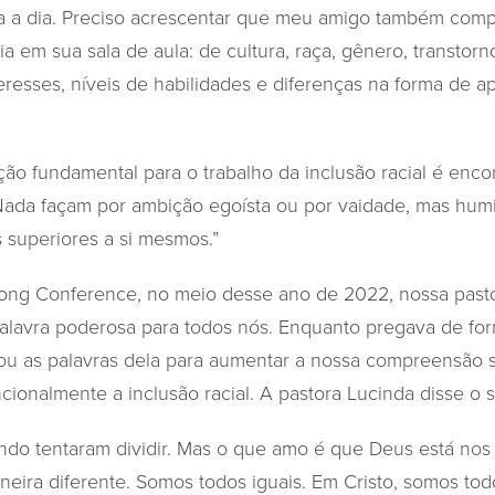
 a dia. Preciso acrescentar que meu amigo também compa
ia em sua sala de aula: de cultura, raça, gênero, transtorno
eresses, níveis de habilidades e diferenças na forma de a
ão fundamental para o trabalho da inclusão racial é enco
 “Nada façam por ambição egoísta ou por vaidade, mas hu
 superiores a si mesmos.”
song Conference, no meio desse ano de 2022, nossa pasto
alavra poderosa para todos nós. Enquanto pregava de form
cou as palavras dela para aumentar a nossa compreensão 
ncionalmente a inclusão racial. A pastora Lucinda disse o 
ndo tentaram dividir. Mas o que amo é que Deus está no
neira diferente. Somos todos iguais. Em Cristo, somos tod