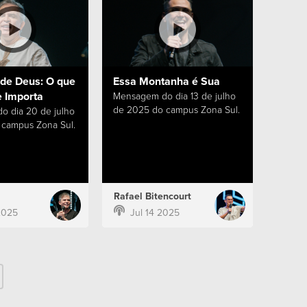
de Deus: O que
Essa Montanha é Sua
 Importa
Mensagem do dia 13 de julho
de 2025 do campus Zona Sul.
 dia 20 de julho
campus Zona Sul.
Rafael Bitencourt
2025
Jul 14 2025