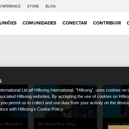
ONFERENCE
STORE
BLOG
UNIÕES
COMUNIDADES
CONECTAR
CONTRIBUIR
S
nternational Ltd atf Hillsong International, "Hillsong", uses cookies on 
ssociated Hillsong websites. By accepting the use of cookies on Hills
 you permit us to collect and use data from your activity on the devi
ance with Hillsong's Cookie Policy.
o, Mas Era
De Volta Pra Casa
Frutos Q