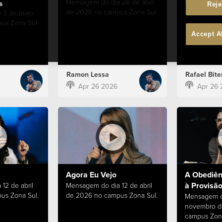
Mensagem do dia 26 de abril
Mensagem do
s
Reje
de 2026 no campus Zona Sul.
de 2026 no 
 3 de maio
us Zona Sul.
Accept A
Ramon Lessa
Rafael Bite
Apr 26 2026
Apr 26 
Agora Eu Vejo
A Obediên
à Provisã
12 de abril
Mensagem do dia 12 de abril
us Zona Sul.
de 2026 no campus Zona Sul.
Mensagem d
novembro d
campus Zona