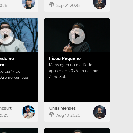
2025
Sep 21 2025
do ao
Ficou Pequeno
ral
Mensagem do dia 10 de
agosto de 2025 no campus
 dia 17 de
Zona Sul.
2025 no campus
ncourt
Chris Mendez
2025
Aug 10 2025