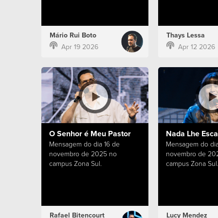
Mário Rui Boto
Thays Lessa
Apr 19 2026
Apr 12 2026
O Senhor é Meu Pastor
Nada Lhe Esc
Mensagem do dia 16 de
Mensagem do dia
novembro de 2025 no
novembro de 20
campus Zona Sul.
campus Zona Sul
Rafael Bitencourt
Lucy Mendez