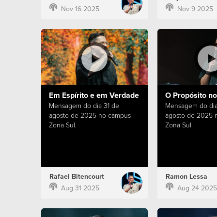
Nov 16 2025
Nov 9 2025
Em Espírito e em Verdade
O Propósito n
Mensagem do dia 31 de
Mensagem do dia
agosto de 2025 no campus
agosto de 2025 
Zona Sul.
Zona Sul.
Rafael Bitencourt
Ramon Lessa
Aug 31 2025
Aug 24 2025