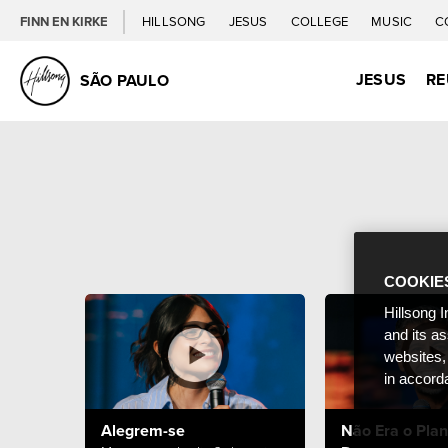
FINN EN KIRKE
HILLSONG
JESUS
COLLEGE
MUSIC
C
JESUS
RE
SÃO PAULO
COOKIE
Hillsong I
and its a
websites,
in accord
Alegrem-se
Não Era o Plan