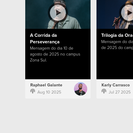
A Corrida da
Trilogia da Or
Perseverança
Mensagem do dia
de 2025 do camp
Mensagem do dia 10 de
agosto de 2025 no campus
Zona Sul.
Raphael Galante
Karly Carrasco
Aug 10 2025
Jul 27 2025