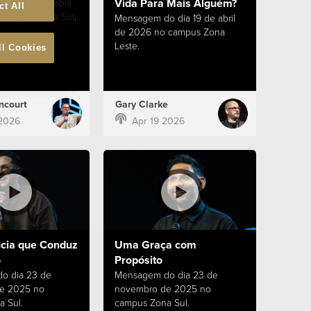
Vida Para Mais Alguém?
 dia 26 de abril
ct All
campus Zona Sul.
Mensagem do dia 19 de abril
de 2026 no campus Zona
Leste.
ll Cookies
ncourt
Gary Clarke
2026
Apr 19 2026
cia que Conduz
Uma Graça com
o
Propósito
o dia 23 de
Mensagem do dia 23 de
e 2025 no
novembro de 2025 no
 Sul.
campus Zona Sul.