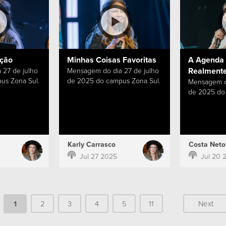
ação
Minhas Coisas Favoritas
A Agenda 
Realmente
 27 de julho
Mensagem do dia 27 de julho
us Zona Sul.
de 2025 do campus Zona Sul.
Mensagem do
de 2025 do 
Karly Carrasco
Costa Neto
Jul 27 2025
Jul 20 
1
2
3
4
5
11
Next