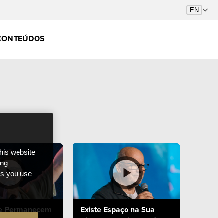
CONTEÚDOS
this website
ong
ces you use
ue Permanecem
Existe Espaço na Sua