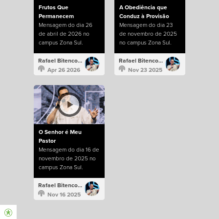
Frutos Que
A Obediência que
Permanecem
Conduz à Provisão
Mensagem do dia 26
Mensagem do dia 23
de abril de 2026 no
de novembro de 2025
campus Zona Sul.
no campus Zona Sul.
Rafael Bitencourt
Rafael Bitencourt
Apr 26 2026
Nov 23 2025
O Senhor é Meu
Pastor
Mensagem do dia 16 de
novembro de 2025 no
campus Zona Sul.
Rafael Bitencourt
Nov 16 2025