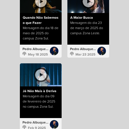
Quando Não Sabemos
A Maior Busca
o que Fazer
Mensagem do dia 23
Mensagem do dia 18 de
de março de 2025 do
maio de 2025 do
campus Zona Leste.
campus Zona Sul.
Pedro Albuquerque
Pedro Albuquerque
May 18 2025
Mar 23 2025
Já Não Mais à Deriva
Mensagem do dia 09
de fevereiro de 2025
no campus Zona Sul.
Pedro Albuquerque
Feb 9 2025