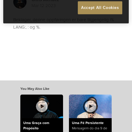
Mar 12 2023
Accept All Cookies
Beklager, denne oppføringen er bare tilgjengelig i%
LANG:, : og %.
You May Also Like
Uma Graça com
Uma Fé Persistente
Propósito
Mensagem do dia 9 de