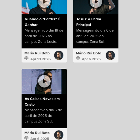
Quando o "Perder" é
Jesus: a Pedra
Ganhar
Principal
Mensagem do dia 19 de
Mensagem do dia 6 de
abril de 2026 no
abril de 2025 do
campus Zona Leste.
campus Zona Sul.
Mário Rui Boto
Mário Rui Boto
Apr 19 2026
Apr 6 2025
As Coisas Novas em
Cristo
Mensagem do dia 6 de
abril de 2025 do
campus Zona Sul.
Mário Rui Boto
Apr 6 2025