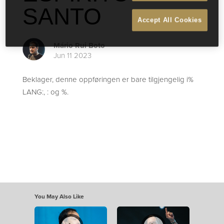
SANTO
Accept All Cookies
Mário Rui Boto
Jun 11 2023
Beklager, denne oppføringen er bare tilgjengelig i%
LANG:, : og %.
You May Also Like