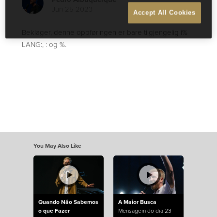
Jun 25 2023
Accept All Cookies
Beklager, denne oppføringen er bare tilgjengelig i%
LANG:, : og %.
You May Also Like
Quando Não Sabemos
A Maior Busca
o que Fazer
Mensagem do dia 23