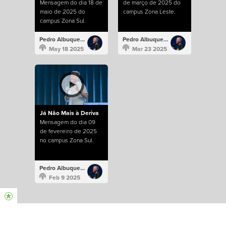
Mensagem do dia 18 de
de março de 2025 do
maio de 2025 do
campus Zona Leste.
campus Zona Sul.
Pedro Albuquerque
Pedro Albuquerque
May 18 2025
Mar 23 2025
Já Não Mais à Deriva
Mensagem do dia 09
de fevereiro de 2025
no campus Zona Sul.
Pedro Albuquerque
Feb 9 2025