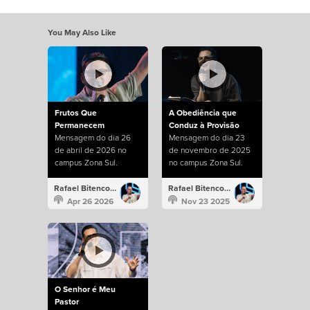
You May Also Like
Frutos Que
A Obediência que
Permanecem
Conduz à Provisão
Mensagem do dia 26
Mensagem do dia 23
de abril de 2026 no
de novembro de 2025
campus Zona Sul.
no campus Zona Sul.
Rafael Bitencourt
Rafael Bitencourt
Apr 26 2026
Nov 23 2025
O Senhor é Meu
Pastor