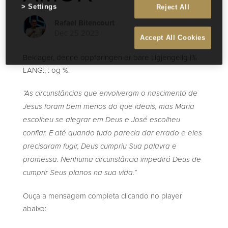
Settings
Reject All
Rafael Bitencourt
Dec 25 2023
Accept All Cookies
Beklager, denne oppføringen er bare tilgjengelig i%
LANG:, : og %.
“As circunstâncias que envolveram o nascimento de
Jesus foram bem menos do que ideais, mas Maria
escolheu se alegrar em Deus e José escolheu
confiar. E até quando tudo parecia dar errado e eles
precisaram fugir, Deus cumpriu Sua palavra e
promessa. Nenhuma circunstância impedirá Deus de
cumprir Seus planos na sua vida.”
Ouça a mensagem completa clicando no player
abaixo: