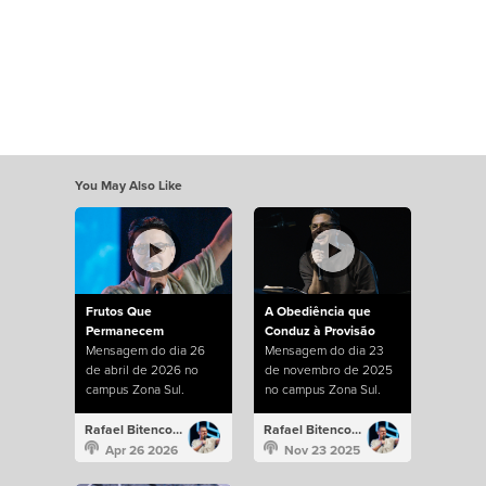
You May Also Like
Frutos Que
A Obediência que
Permanecem
Conduz à Provisão
Mensagem do dia 26
Mensagem do dia 23
de abril de 2026 no
de novembro de 2025
campus Zona Sul.
no campus Zona Sul.
Rafael Bitencourt
Rafael Bitencourt
Apr 26 2026
Nov 23 2025