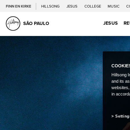
FINN EN KIRKE
HILLSONG
JESUS
COLLEGE
MUSIC
C
JESUS
RE
SÃO PAULO
COOKIE
Hillsong I
and its a
websites,
in accord
Setting