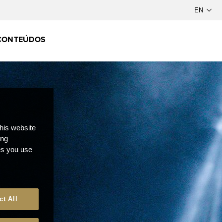
CONTEÚDOS
this website
ong
ces you use
ct All