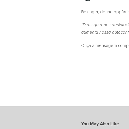
Beklager, denne oppføring
“Deus quer nos desintoxi
aumenta nossa autoconf
Ouça a mensagem complet
You May Also Like