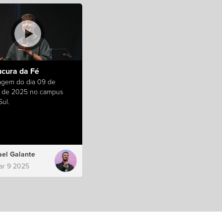
ucura da Fé
gem do dia 09 de
 de 2025 no campus
ul.
el Galante
ar 9 2025