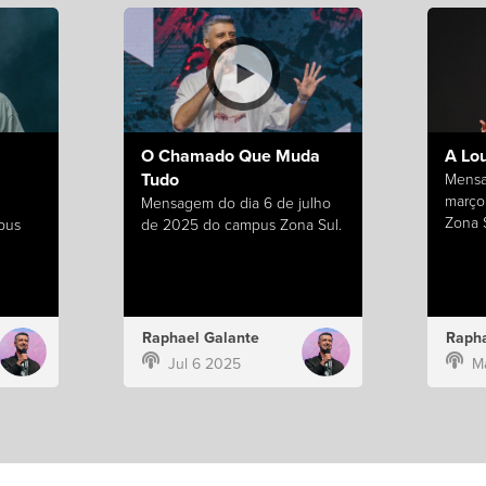
O Chamado Que Muda
A Lo
Tudo
Mensa
março
Mensagem do dia 6 de julho
Zona S
pus
de 2025 do campus Zona Sul.
Raphael Galante
Rapha
Jul 6 2025
M