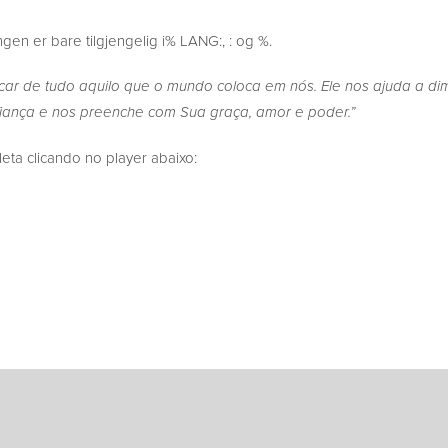
en er bare tilgjengelig i% LANG:, : og %.
car de tudo aquilo que o mundo coloca em nós. Ele nos ajuda a dim
iança e nos preenche com Sua graça, amor e poder.”
a clicando no player abaixo: