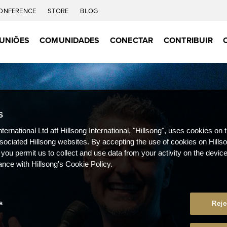
ONFERENCE
STORE
BLOG
UNIÕES
COMUNIDADES
CONECTAR
CONTRIBUIR
S
nternational Ltd atf Hillsong International, "Hillsong", uses cookies on 
ssociated Hillsong websites. By accepting the use of cookies on Hills
 you permit us to collect and use data from your activity on the devi
ance with Hillsong's Cookie Policy.
s
Reje