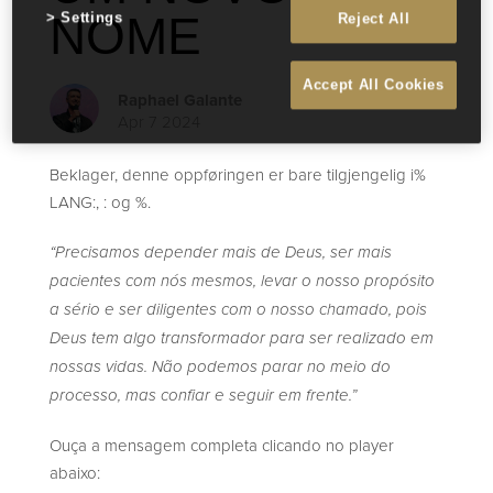
NOME
Settings
Reject All
Accept All Cookies
Raphael Galante
Apr 7 2024
Beklager, denne oppføringen er bare tilgjengelig i%
LANG:, : og %.
“Precisamos depender mais de Deus, ser mais
pacientes com nós mesmos, levar o nosso propósito
a sério e ser diligentes com o nosso chamado, pois
Deus tem algo transformador para ser realizado em
nossas vidas. Não podemos parar no meio do
processo, mas confiar e seguir em frente.”
Ouça a mensagem completa clicando no player
abaixo: