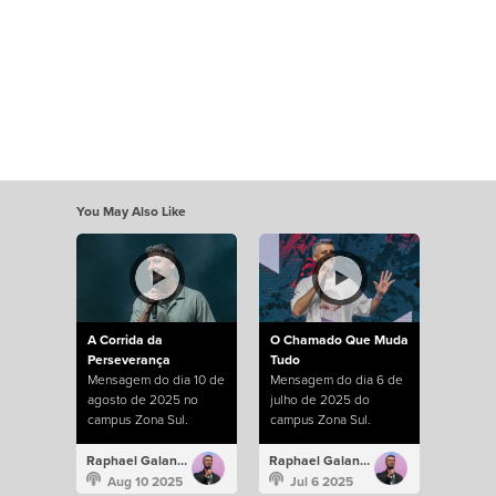
You May Also Like
A Corrida da
O Chamado Que Muda
Perseverança
Tudo
Mensagem do dia 10 de
Mensagem do dia 6 de
agosto de 2025 no
julho de 2025 do
campus Zona Sul.
campus Zona Sul.
Raphael Galante
Raphael Galante
Aug 10 2025
Jul 6 2025