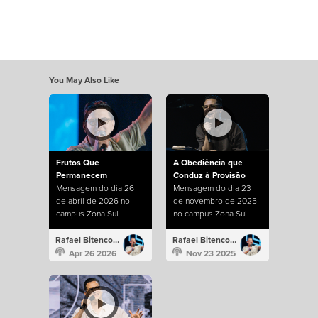
You May Also Like
Frutos Que
A Obediência que
Permanecem
Conduz à Provisão
Mensagem do dia 26
Mensagem do dia 23
de abril de 2026 no
de novembro de 2025
campus Zona Sul.
no campus Zona Sul.
Rafael Bitencourt
Rafael Bitencourt
Apr 26 2026
Nov 23 2025