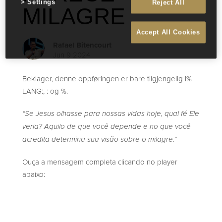
Settings
Reject All
MILAGRE
Accept All Cookies
Rafael Bitencourt
Jun 9 2024
Beklager, denne oppføringen er bare tilgjengelig i%
LANG:, : og %.
“Se Jesus olhasse para nossas vidas hoje, qual fé Ele
veria? Aquilo de que você depende e no que você
acredita determina sua visão sobre o milagre.”
Ouça a mensagem completa clicando no player
abaixo: