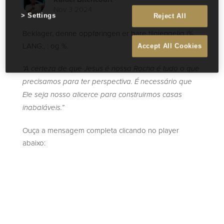
Nov 3 2024
Settings
Reject All
Beklager, denne oppføringen er bare tilgjengelig i%
LANG:, : og %.
Accept All Cookies
“A certeza de que Jesus é nossa Rocha é tudo o que
precisamos para ter perspectiva. É necessário que
Ele seja nosso alicerce para construirmos casas
inabaláveis.”
Ouça a mensagem completa clicando no player
abaixo: