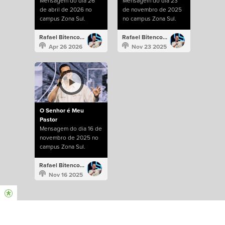
Mensagem do dia 26
Mensagem do dia 23
de abril de 2026 no
de novembro de 2025
campus Zona Sul.
no campus Zona Sul.
Rafael Bitencourt
Rafael Bitencourt
Apr 26 2026
Nov 23 2025
O Senhor é Meu
Pastor
Mensagem do dia 16 de
novembro de 2025 no
campus Zona Sul.
Rafael Bitencourt
Nov 16 2025