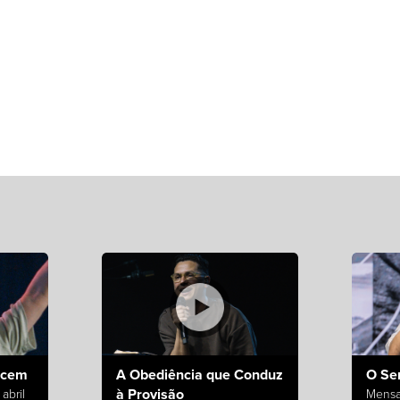
ecem
A Obediência que Conduz
O Se
à Provisão
abril
Mensa