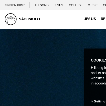
FINN EN KIRKE
HILLSONG
JESUS
COLLEGE
MUSIC
C
JESUS
RE
SÃO PAULO
COOKIE
Hillsong I
and its a
websites,
in accord
Setting