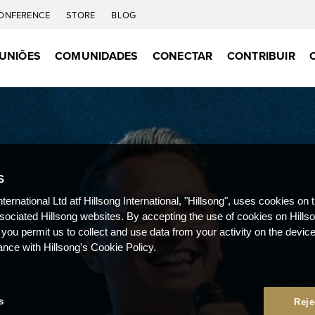
ONFERENCE
STORE
BLOG
UNIÕES
COMUNIDADES
CONECTAR
CONTRIBUIR
S
nternational Ltd atf Hillsong International, "Hillsong", uses cookies on 
ssociated Hillsong websites. By accepting the use of cookies on Hills
 you permit us to collect and use data from your activity on the devi
ance with Hillsong's Cookie Policy.
s
Reje