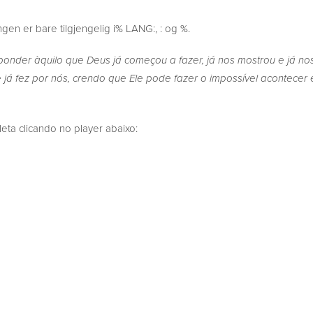
en er bare tilgjengelig i% LANG:, : og %.
nder àquilo que Deus já começou a fazer, já nos mostrou e já nos 
 já fez por nós, crendo que Ele pode fazer o impossível acontece
a clicando no player abaixo: