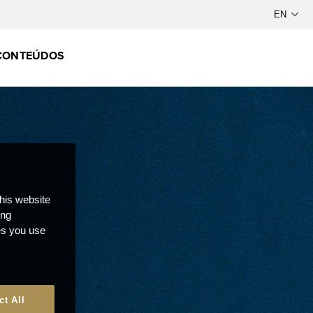
CONTEÚDOS
this website
ong
ces you use
ct All