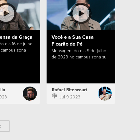
ensa da Graça
Você e a Sua Casa
Ficarão de Pé
 dia 16 de julho
 campus zona
Mensagem do dia 9 de julho
de 2023 no campus zona sul
lla
Rafael Bitencourt
2023
Jul 9 2023
t