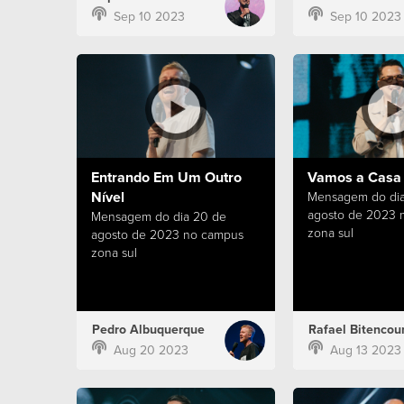
Sep 10 2023
Sep 10 2023
Entrando Em Um Outro
Vamos a Casa 
Nível
Mensagem do dia
agosto de 2023 
Mensagem do dia 20 de
zona sul
agosto de 2023 no campus
zona sul
Pedro Albuquerque
Rafael Bitencour
Aug 20 2023
Aug 13 2023