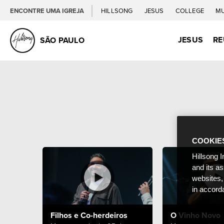
ENCONTRE UMA IGREJA
HILLSONG
JESUS
COLLEGE
M
JESUS
RE
SÃO PAULO
COOKIE
Hillsong I
and its a
websites,
in accord
Filhos e Co-herdeiros
O Vinho Novo