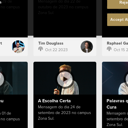
Transform
 29 de
Mensagem do dia 22 de
s
Reje
 no campus
outubro de 2023 no campus
Mensagem d
Zona Sul.
outubro de
Zona Sul.
Accept A
t
Tim Douglass
Raphael Ga
Oct 22 2023
Oct 15 
eu
A Escolha Certa
Palavras 
Cura
Mensagem do dia 24 de
setembro de 2023 no campus
 01 de
Mensagem d
Zona Sul.
 no campus
setembro d
Zona Sul.