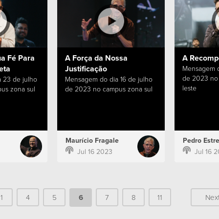
ua Fé Para
A Força da Nossa
A Recomp
eta
Justificação
Mensagem do
de 2023 no
 23 de julho
Mensagem do dia 16 de julho
leste
us zona sul
de 2023 no campus zona sul
Maurício Fragale
Pedro Estre
Jul 16 2023
Jul 16 
1
4
5
6
7
8
11
Nex