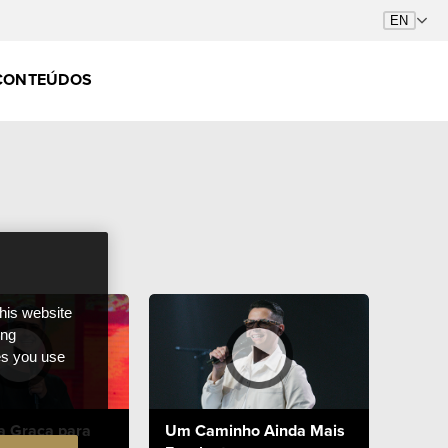
CONTEÚDOS
this website
ong
ces you use
a Graça para
Um Caminho Ainda Mais