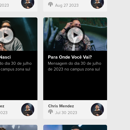
 2023
Aug 27 2023
Nasci
Para Onde Você Vai?
 dia 30 de julho
Mensagem do dia 30 de julho
 campus zona sul
de 2023 no campus zona sul
ez
Chris Mendez
2023
Jul 30 2023