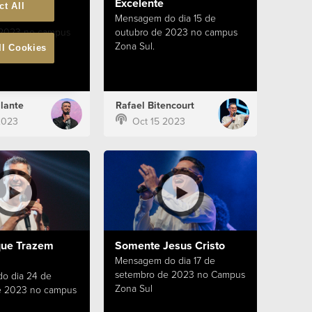
ar
Excelente
ct All
o dia 15 de
Mensagem do dia 15 de
 2023 no campus
outubro de 2023 no campus
Zona Sul.
ll Cookies
lante
Rafael Bitencourt
2023
Oct 15 2023
que Trazem
Somente Jesus Cristo
Mensagem do dia 17 de
setembro de 2023 no Campus
o dia 24 de
Zona Sul
e 2023 no campus