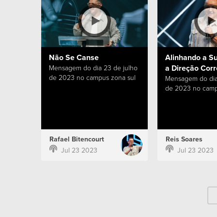
Não Se Canse
Alinhando a S
a Direção Corr
Mensagem do dia 23 de julho
de 2023 no campus zona sul
Mensagem do dia
de 2023 no camp
Rafael Bitencourt
Reis Soares
Jul 23 2023
Jul 23 2023