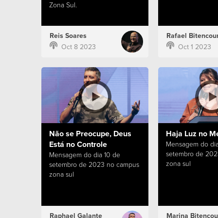
Zona Sul.
Reis Soares
Rafael Bitencour
Oct 8 2023
Oct 1 2023
Não se Preocupe, Deus
Haja Luz no M
Está no Controle
Mensagem do dia
setembro de 202
Mensagem do dia 10 de
zona sul
setembro de 2023 no campus
zona sul
Raphael Galante
Marina Bitencou