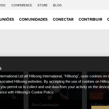
USIC
CONFERENCE
STORE
BLOG
UNIÕES
COMUNIDADES
CONECTAR
CONTRIBUIR
S
nternational Ltd atf Hillsong International, "Hillsong", uses cookies on 
ssociated Hillsong websites. By accepting the use of cookies on Hills
 you permit us to collect and use data from your activity on the devi
ance with Hillsong's Cookie Policy.
Em Construção
O Poder d