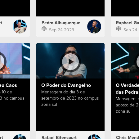
t
Pedro Albuquerque
Raphael Ga
Sep 24 2023
Sep 24
eu Caos
O Poder do Evangelho
O Verdade
das Pedra
 10 de
Mensagem do dia 3 de
3 no campus
setembro de 2023 no campus
Mensagem d
zona sul
agosto de 
zona sul
rt
Rafael Bitencourt
Chris Mend