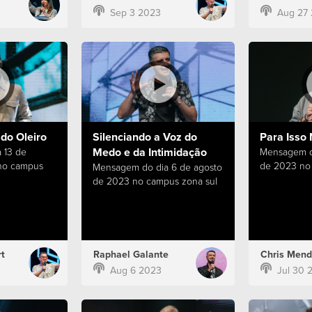
Sep 3 2023
Aug 27
do Oleiro
Silenciando a Voz do
Para Isso 
Medo e da Intimidação
 13 de
Mensagem do
no campus
de 2023 no
Mensagem do dia 6 de agosto
de 2023 no campus zona sul
t
Raphael Galante
Chris Mend
Aug 6 2023
Jul 30 