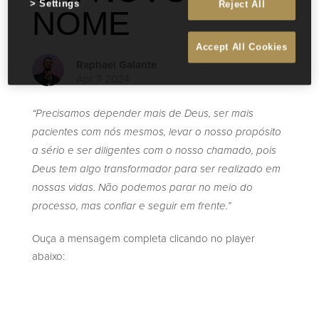
Settings
Reject All
NOME
Accept All Cookies
Raphael Galante
Apr 7 2024
“Precisamos depender mais de Deus, ser mais
pacientes com nós mesmos, levar o nosso propósito
a sério e ser diligentes com o nosso chamado, pois
Deus tem algo transformador para ser realizado em
nossas vidas. Não podemos parar no meio do
processo, mas confiar e seguir em frente.”
Ouça a mensagem completa clicando no player
abaixo: