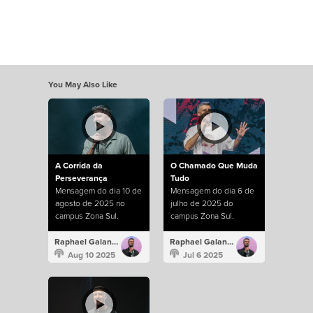
You May Also Like
A Corrida da
O Chamado Que Muda
Perseverança
Tudo
Mensagem do dia 10 de
Mensagem do dia 6 de
agosto de 2025 no
julho de 2025 do
campus Zona Sul.
campus Zona Sul.
Raphael Galante
Raphael Galante
Aug 10 2025
Jul 6 2025