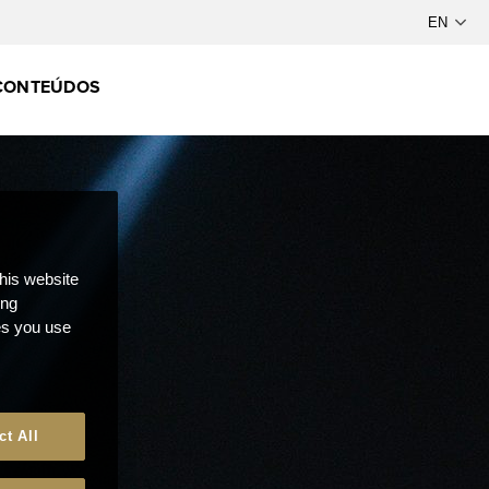
CONTEÚDOS
this website
ong
ces you use
ct All