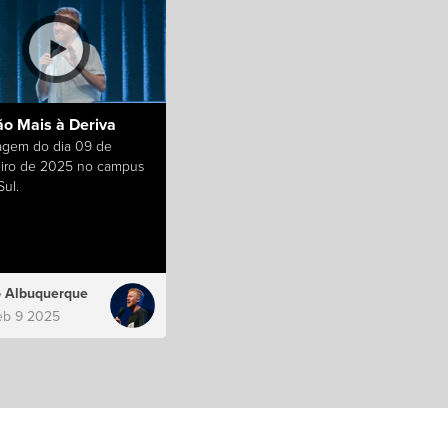
ão Mais à Deriva
gem do dia 09 de
eiro de 2025 no campus
ul.
 Albuquerque
eb 9 2025