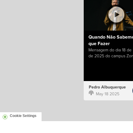
Quando Não Sabemo
que Fazer
Mensagem do dia 18 de
de 2025 do campus Zon
Pedro Albuquerque
May 18 2025
Cookie Settings