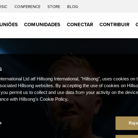
USIC
CONFERENCE
STORE
BLOG
UNIÕES
COMUNIDADES
CONECTAR
CONTRIBUIR
S
nternational Ltd atf Hillsong International, "Hillsong", uses cookies on 
ssociated Hillsong websites. By accepting the use of cookies on Hills
 you permit us to collect and use data from your activity on the devi
ance with Hillsong's Cookie Policy.
s
Reje