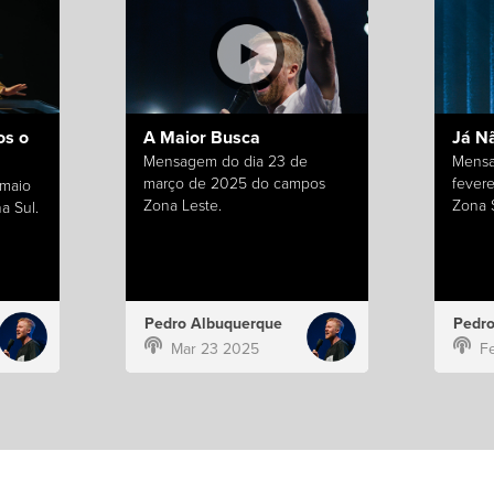
s o
A Maior Busca
Já N
Mensagem do dia 23 de
Mensa
março de 2025 do campos
fever
 maio
Zona Leste.
Zona S
a Sul.
Pedro Albuquerque
Pedro
Mar 23 2025
F