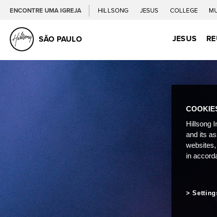
ENCONTRE UMA IGREJA
HILLSONG
JESUS
COLLEGE
M
JESUS
RE
SÃO PAULO
COOKIE
Hillsong I
and its a
websites,
in accord
Setting