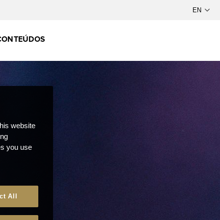
CONTEÚDOS
this website
ong
ces you use
ct All