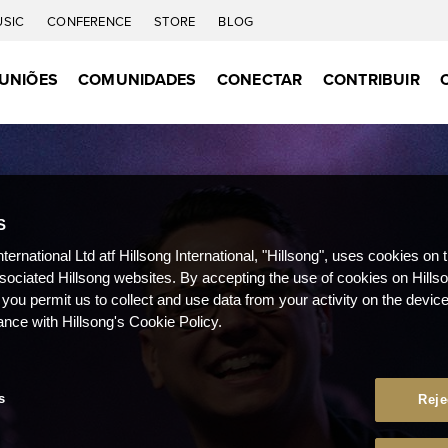
USIC
CONFERENCE
STORE
BLOG
UNIÕES
COMUNIDADES
CONECTAR
CONTRIBUIR
S
nternational Ltd atf Hillsong International, "Hillsong", uses cookies on 
ssociated Hillsong websites. By accepting the use of cookies on Hills
 you permit us to collect and use data from your activity on the devi
ance with Hillsong's Cookie Policy.
s
Reje