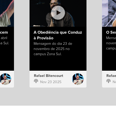
ecem
A Obediência que Conduz
O Se
à Provisão
abril
Mensa
a Sul.
novem
Mensagem do dia 23 de
campu
novembro de 2025 no
campus Zona Sul.
Rafael Bitencourt
Rafae
Nov 23 2025
N