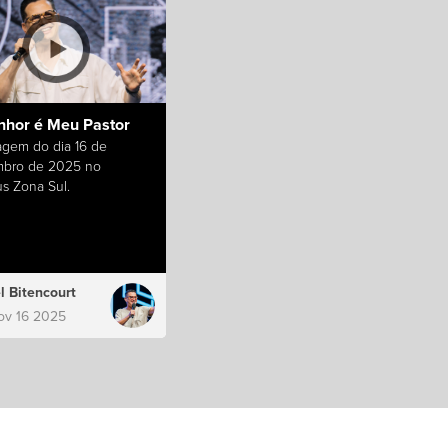
nhor é Meu Pastor
gem do dia 16 de
bro de 2025 no
s Zona Sul.
l Bitencourt
ov 16 2025