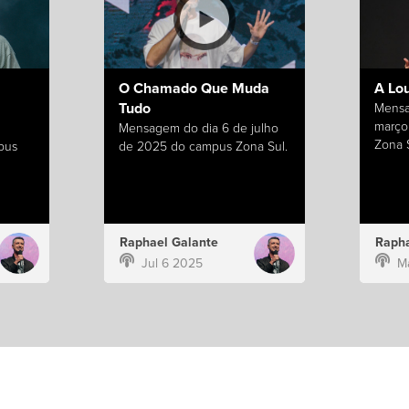
O Chamado Que Muda
A Lo
Tudo
Mensa
março
Mensagem do dia 6 de julho
Zona S
pus
de 2025 do campus Zona Sul.
Raphael Galante
Rapha
Jul 6 2025
M