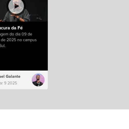
ucura da Fé
gem do dia 09 de
 de 2025 no campus
ul.
el Galante
ar 9 2025