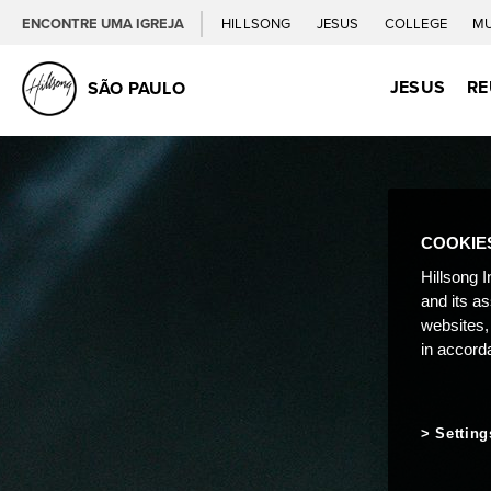
ENCONTRE UMA IGREJA
HILLSONG
JESUS
COLLEGE
M
JESUS
RE
SÃO PAULO
COOKIE
Hillsong I
and its a
websites,
in accord
Setting