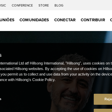
USIC
CONFERENCE
STORE
BLOG
UNIÕES
COMUNIDADES
CONECTAR
CONTRIBUIR
S
nternational Ltd atf Hillsong International, "Hillsong", uses cookies on 
ssociated Hillsong websites. By accepting the use of cookies on Hills
 you permit us to collect and use data from your activity on the devi
ance with Hillsong's Cookie Policy.
s
Reje