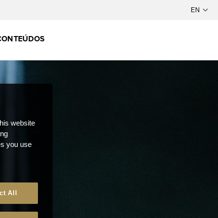
CONTEÚDOS
this website
ong
ces you use
ct All