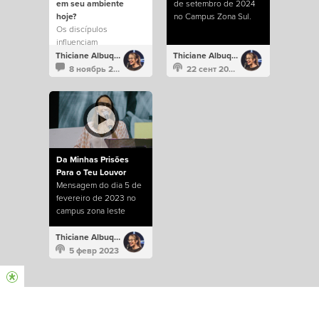
em seu ambiente
de setembro de 2024
hoje?
no Campus Zona Sul.
Os discípulos
influenciam
positivamente o mundo.
Thiciane Albuquerque
Thiciane Albuquerque
8 ноябрь 2024
22 сент 2024
Da Minhas Prisões
Para o Teu Louvor
Mensagem do dia 5 de
fevereiro de 2023 no
campus zona leste
Thiciane Albuquerque
5 февр 2023