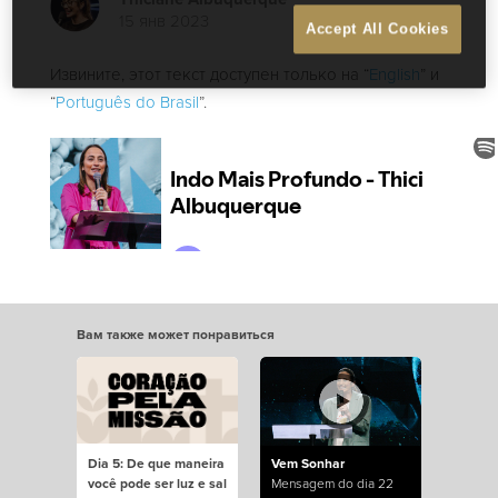
15 янв 2023
Accept All Cookies
Извините, этот текст доступен только на “
English
” и
“
Português do Brasil
”.
Вам также может понравиться
Dia 5: De que maneira
Vem Sonhar
você pode ser luz e sal
Mensagem do dia 22