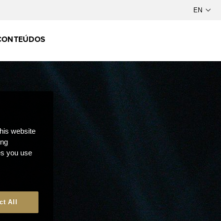
CONTEÚDOS
this website
ong
ces you use
ct All