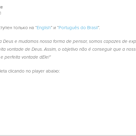
te
3
ступен только на “
English
” и “
Português do Brasil
”.
 Deus e mudamos nossa forma de pensar, somos capazes de exp
ita vontade de Deus. Assim, o objetivo não é conseguir que a nossa
e perfeita vontade dEle!”
a clicando no player abaixo: