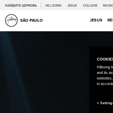
НАЙДИТЕ ЦЕРКОВЬ
HILLSONG
JESUS
COLLEGE
MUSI
JESUS
RE
SÃO PAULO
COOKIE
Hillsong I
and its a
websites,
in accord
Setting