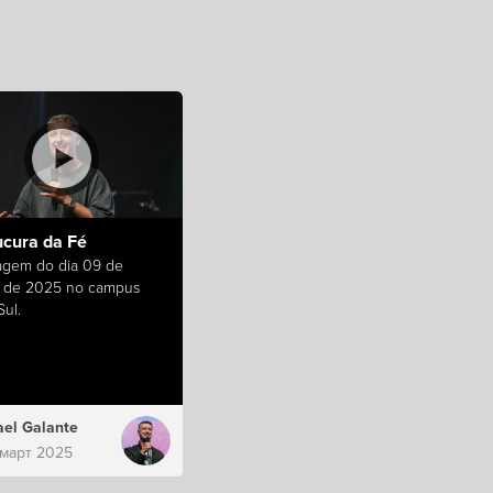
ucura da Fé
gem do dia 09 de
 de 2025 no campus
ul.
el Galante
 март 2025