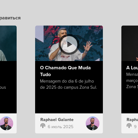
равиться
O Chamado Que Muda
A Lo
Tudo
Mensa
março
Mensagem do dia 6 de julho
Zona S
pus
de 2025 do campus Zona Sul.
Raphael Galante
Rapha
6 июль 2025
9