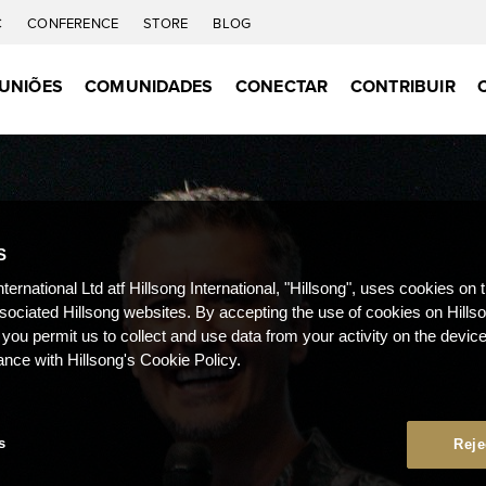
C
CONFERENCE
STORE
BLOG
UNIÕES
COMUNIDADES
CONECTAR
CONTRIBUIR
S
nternational Ltd atf Hillsong International, "Hillsong", uses cookies on 
ssociated Hillsong websites. By accepting the use of cookies on Hills
 you permit us to collect and use data from your activity on the devi
ance with Hillsong's Cookie Policy.
s
Reje