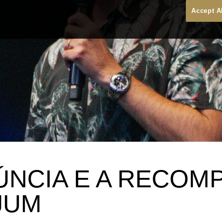
Accept A
ÚNCIA E A RECOM
JUM