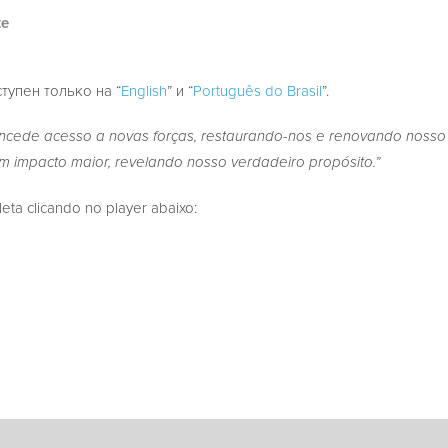
te
ступен только на “
English
” и “
Português do Brasil
”.
ncede acesso a novas forças, restaurando-nos e renovando nosso 
m impacto maior, revelando nosso verdadeiro propósito.”
a clicando no player abaixo: