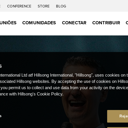
C
CONFERENCE
STORE
BLOG
UNIÕES
COMUNIDADES
CONECTAR
CONTRIBUIR
S
nternational Ltd atf Hillsong International, "Hillsong", uses cookies on 
ssociated Hillsong websites. By accepting the use of cookies on Hills
 you permit us to collect and use data from your activity on the devi
ance with Hillsong's Cookie Policy.
s
Reje