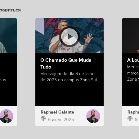
равиться
O Chamado Que Muda
A Lo
Tudo
Mensa
março
Mensagem do dia 6 de julho
Zona S
pus
de 2025 do campus Zona Sul.
Raphael Galante
Rapha
6 июль 2025
9