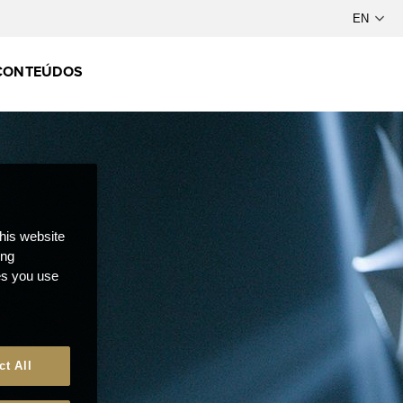
CONTEÚDOS
this website
ong
ces you use
ct All