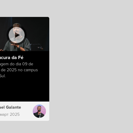
ucura da Fé
gem do dia 09 de
 de 2025 no campus
ul.
el Galante
 март 2025