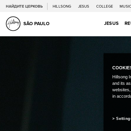
НАЙДИТЕ ЦЕРКОВЬ
HILLSONG
JESUS
COLLEGE
MUSI
JESUS
RE
SÃO PAULO
COOKIE
Hillsong I
and its a
websites,
in accord
Setting