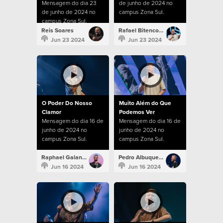
Mensagem do dia 23
de junho de 2024 no
de junho de 2024 no
campus Zona Sul.
campus Zona Sul.
Reis Soares
Rafael Bitencourt
Jun 23 2024
Jun 23 2024
O Poder Do Nosso
Muito Além do Que
Clamor
Podemos Ver
Mensagem do dia 16 de
Mensagem do dia 16 de
junho de 2024 no
junho de 2024 no
campus Zona Sul.
campus Zona Sul.
Raphael Galante
Pedro Albuquerque
Jun 16 2024
Jun 16 2024