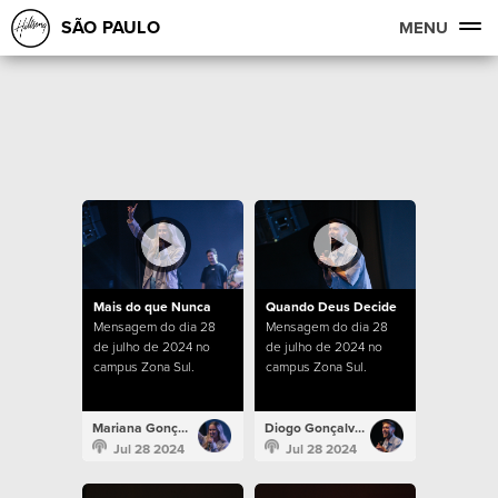
SÃO PAULO
MENU
Mais do que Nunca
Quando Deus Decide
Mensagem do dia 28
Mensagem do dia 28
de julho de 2024 no
de julho de 2024 no
campus Zona Sul.
campus Zona Sul.
Mariana Gonçalves
Diogo Gonçalves
Jul 28 2024
Jul 28 2024