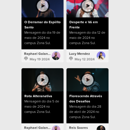
O Derramar do Espírito
Desperte e Vá em
Santo
Frente
Mensagem do dia 19 de
Mensagem do dia 12 de
maio de 2024 no
maio de 2024 no
campus Zona Sul.
campus Zona Sul.
Raphael Galante
Lucy Mendez
May 19 2024
May 12 2024
Rota Alteranativa
Florescendo Através
Mensagem do dia 5 de
dos Desafios
maio de 2024 no
Mensagem do dia 28
campus Zona Sul.
de abril de 2024 no
campus Zona Sul.
Raphael Galante
Reis Soares