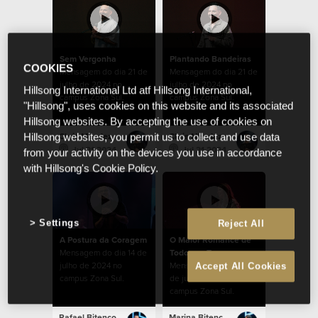
Sem Vergonha
Plantando Bandeiras
COOKIES
Mensagem do dia 21 de
Mensagem do dia 21 de
julho de 2024 no
julho de 2024 no
Hillsong International Ltd atf Hillsong International,
campus Zona Sul.
campus Zona Sul.
"Hillsong", uses cookies on this website and its associated
Hillsong websites. By accepting the use of cookies on
Chris Mendez
Chris Mendez
Hillsong websites, you permit us to collect and use data
Jul 21 2024
Jul 21 2024
from your activity on the devices you use in accordance
with Hillsong's Cookie Policy.
Settings
Reject All
A Postura da Coragem
O Maior Romance de
Mensagem do dia 14 de
Todos os Tempos
julho de 2024 no
Mensagem do dia 07
Accept All Cookies
campus Zona Sul.
de julho de 2024 no
campus Zona Sul.
Rafael Bitencourt
Marina Bitencourt