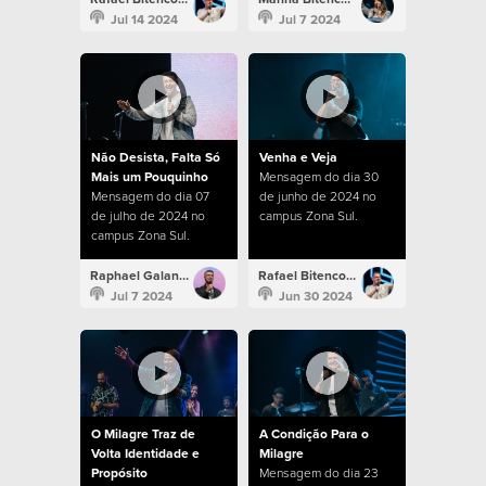
Jul 14 2024
Jul 7 2024
Não Desista, Falta Só
Venha e Veja
Mais um Pouquinho
Mensagem do dia 30
Mensagem do dia 07
de junho de 2024 no
de julho de 2024 no
campus Zona Sul.
campus Zona Sul.
Raphael Galante
Rafael Bitencourt
Jul 7 2024
Jun 30 2024
O Milagre Traz de
A Condição Para o
Volta Identidade e
Milagre
Propósito
Mensagem do dia 23