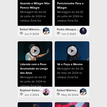
Quando o Milagre Não
Posicionados Para o
Parece Milagre
Milagre
Mensagem do dia 02
Mensagem do dia 02
de junho de 2024 no
de junho de 2024 no
campus Zona Sul.
campus Zona Sul.
Rafael Bitencourt
Pedro Albuquerque
Jun 9 2024
Jun 2 2024
Lidando com o Peso
Vá e Faça o Mesmo
Acumulado ao Longo
Mensagem do dia 26
dos Anos
de maio de 2024 no
Mensagem do dia 02
campus Zona Sul.
de junho de 2024 no
campus Zona Sul.
Raphael Galante
Rafael Bitencourt
Jun 2 2024
May 26 2024