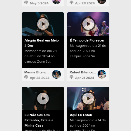
May 5 2024
Apr 28 2024
Alegria Real em Meio
É Tempo de Florescer
à Dor
Mensagem do dia 21 de
Mensagem do dia 28
abril de 2024 no
de abril de 2024 no
campus Zona Sul.
campus Zona Sul.
Marina Bitencourt
Rafael Bitencourt
Apr 28 2024
Apr 21 2024
Eu Não Sou Um
Aqui Eu Estou
Estranho, Esta é a
Mensagem do dia 14 de
Minha Casa
abril de 2024 no
Mensagem do dia 14 de
campus Zona Sul.