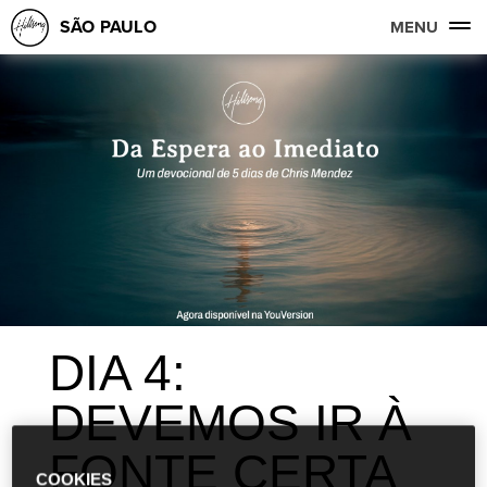
SÃO PAULO
MENU
DIA 4:
DEVEMOS IR À
FONTE CERTA
COOKIES