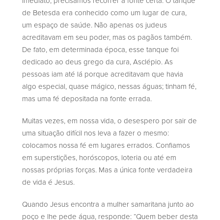
imediato, precisamos recorrer à fonte certa. O tanque
de Betesda era conhecido como um lugar de cura,
um espaço de saúde. Não apenas os judeus
acreditavam em seu poder, mas os pagãos também.
De fato, em determinada época, esse tanque foi
dedicado ao deus grego da cura, Asclépio. As
pessoas iam até lá porque acreditavam que havia
algo especial, quase mágico, nessas águas; tinham fé,
mas uma fé depositada na fonte errada.
Muitas vezes, em nossa vida, o desespero por sair de
uma situação difícil nos leva a fazer o mesmo:
colocamos nossa fé em lugares errados. Confiamos
em superstições, horóscopos, loteria ou até em
nossas próprias forças. Mas a única fonte verdadeira
de vida é Jesus.
Quando Jesus encontra a mulher samaritana junto ao
poço e lhe pede água, responde: “Quem beber desta