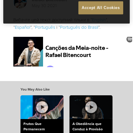
May 30 2021
Accept All Cookies
Вибачте цей текст доступний тільки в “
English
”,
“
Español
”, “
Português
і “
Português do Brasil
”.
You May Also Like
Frutos Que
A Obediência que
Permanecem
Conduz à Provisão