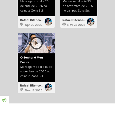
Mensagem do dia 26
Mensagem do dia 23
de abril de 2026 no
de novembro de 2025
campus Zona Sul.
no campus Zona Sul.
Rafael Bitencourt
Rafael Bitencourt
Apr 26 2026
Nov 23 2025
O Senhor é Meu
Pastor
Mensagem do dia 16 de
novembro de 2025 no
campus Zona Sul.
Rafael Bitencourt
Nov 16 2025