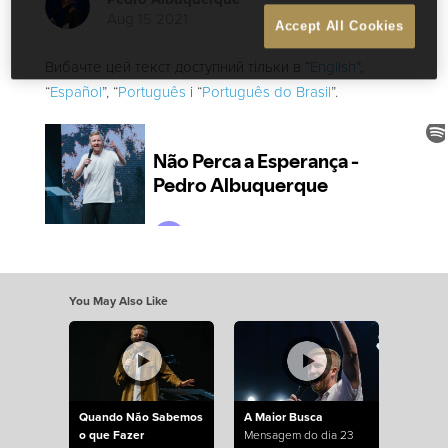
Aug 15 2021
Accept All Cookies
Вибачте цей текст доступний тільки в “
English
”,
“
Español
”, “
Português
і “
Português do Brasil
”.
You May Also Like
Quando Não Sabemos
A Maior Busca
o que Fazer
Mensagem do dia 23