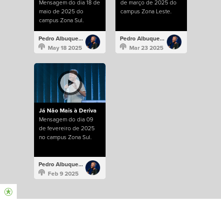
Mensagem do dia 18 de
de março de 2025 do
maio de 2025 do
campus Zona Leste.
campus Zona Sul.
Pedro Albuquerque
Pedro Albuquerque
May 18 2025
Mar 23 2025
Já Não Mais à Deriva
Mensagem do dia 09
de fevereiro de 2025
no campus Zona Sul.
Pedro Albuquerque
Feb 9 2025