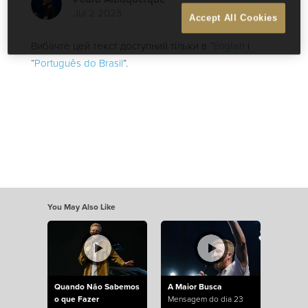
Jul 2 2023
Accept All Cookies
Вибачте цей текст доступний тільки в “
English
і
“
Português do Brasil
”.
You May Also Like
Quando Não Sabemos
A Maior Busca
o que Fazer
Mensagem do dia 23