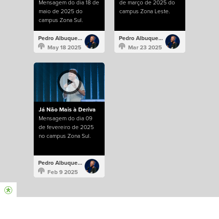
Mensagem do dia 18 de
de março de 2025 do
maio de 2025 do
campus Zona Leste.
campus Zona Sul.
Pedro Albuquerque
Pedro Albuquerque
May 18 2025
Mar 23 2025
Já Não Mais à Deriva
Mensagem do dia 09
de fevereiro de 2025
no campus Zona Sul.
Pedro Albuquerque
Feb 9 2025