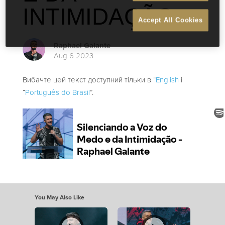
INTIMIDAÇÃO
Accept All Cookies
Raphael Galante
Aug 6 2023
Вибачте цей текст доступний тільки в “
English
і
“
Português do Brasil
”.
You May Also Like