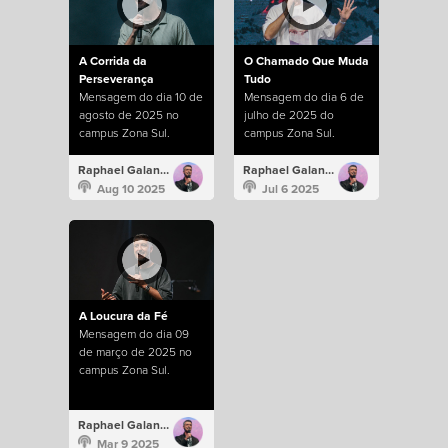
A Corrida da
O Chamado Que Muda
Perseverança
Tudo
Mensagem do dia 10 de
Mensagem do dia 6 de
agosto de 2025 no
julho de 2025 do
campus Zona Sul.
campus Zona Sul.
Raphael Galante
Raphael Galante
Aug 10 2025
Jul 6 2025
A Loucura da Fé
Mensagem do dia 09
de março de 2025 no
campus Zona Sul.
Raphael Galante
Mar 9 2025