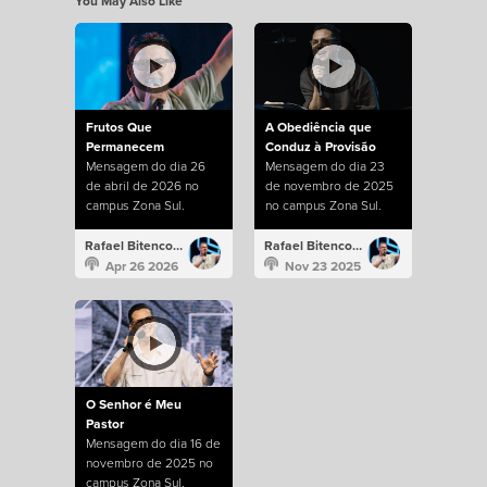
You May Also Like
Frutos Que
A Obediência que
Permanecem
Conduz à Provisão
Mensagem do dia 26
Mensagem do dia 23
de abril de 2026 no
de novembro de 2025
campus Zona Sul.
no campus Zona Sul.
Rafael Bitencourt
Rafael Bitencourt
Apr 26 2026
Nov 23 2025
O Senhor é Meu
Pastor
Mensagem do dia 16 de
novembro de 2025 no
campus Zona Sul.