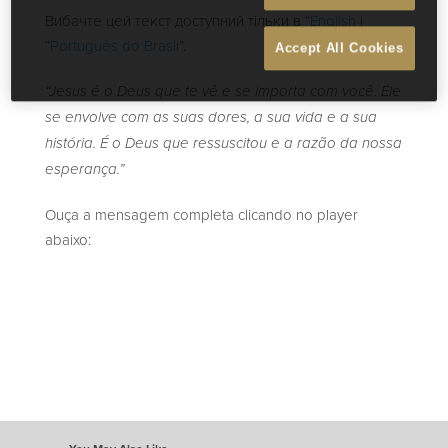
Вибачте цей текст доступний тільки в “
English
і
“
Português do Brasil
”.
Accept All Cookies
“Jesus é o Deus que te vê e se importa com você. Ele
se envolve com as suas dores, a sua vida e a sua
história. É o Deus que ressuscitou e a razão da nossa
esperança.”
Ouça a mensagem completa clicando no player
abaixo: