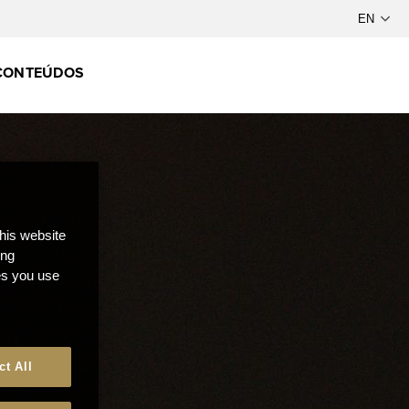
CONTEÚDOS
this website
ong
ces you use
ct All