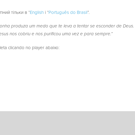
пний тільки в “
English
і “
Português do Brasil
”.
onha produza um medo que te leva a tentar se esconder de Deus.
sus nos cobriu e nos purificou uma vez e para sempre.”
a clicando no player abaixo: