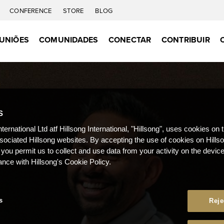
CONFERENCE
STORE
BLOG
UNIÕES
COMUNIDADES
CONECTAR
CONTRIBUIR
S
nternational Ltd atf Hillsong International, "Hillsong", uses cookies on 
ssociated Hillsong websites. By accepting the use of cookies on Hills
 you permit us to collect and use data from your activity on the devi
ance with Hillsong's Cookie Policy.
s
Reje