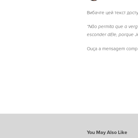
Вибачте цей текст досту
“Não permita que a verg
esconder dEle, porque Je
Ouça a mensagem complet
You May Also Like