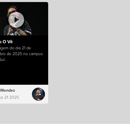
 O Vê
gem do dia 21 de
bro de 2025 no campus
ul.
s Mendez
ep 21 2025