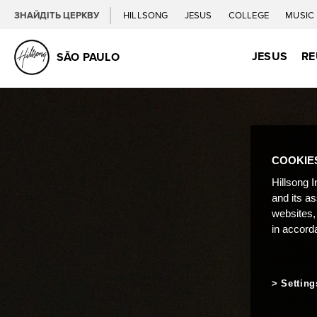
ЗНАЙДІТЬ ЦЕРКВУ
HILLSONG
JESUS
COLLEGE
MUSIC
JESUS
RE
SÃO PAULO
COOKIE
Hillsong I
and its a
websites,
in accord
Setting