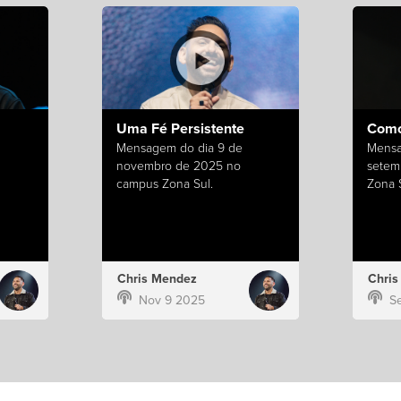
Uma Fé Persistente
Como
Mensagem do dia 9 de
Mensa
novembro de 2025 no
setem
campus Zona Sul.
Zona S
Chris Mendez
Chri
Nov 9 2025
S