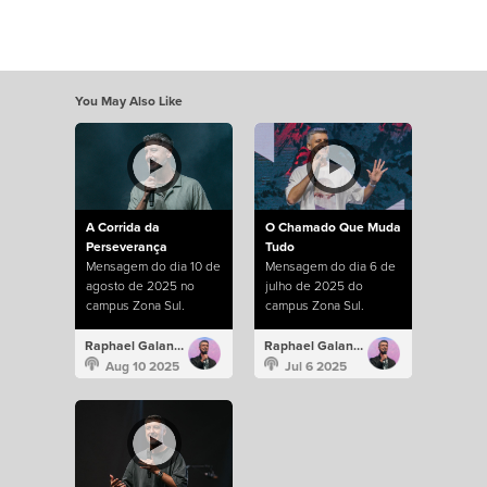
You May Also Like
A Corrida da
O Chamado Que Muda
Perseverança
Tudo
Mensagem do dia 10 de
Mensagem do dia 6 de
agosto de 2025 no
julho de 2025 do
campus Zona Sul.
campus Zona Sul.
Raphael Galante
Raphael Galante
Aug 10 2025
Jul 6 2025