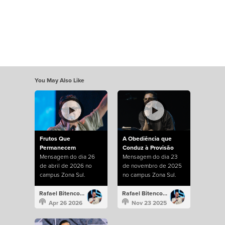
You May Also Like
Frutos Que
A Obediência que
Permanecem
Conduz à Provisão
Mensagem do dia 26
Mensagem do dia 23
de abril de 2026 no
de novembro de 2025
campus Zona Sul.
no campus Zona Sul.
Rafael Bitencourt
Rafael Bitencourt
Apr 26 2026
Nov 23 2025