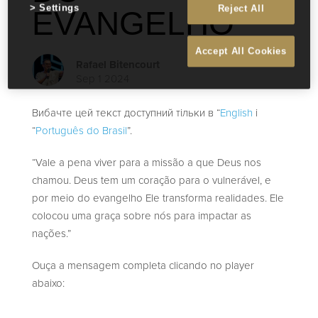
Settings
Reject All
EVANGELHO
Accept All Cookies
Rafael Bitencourt
Sep 1 2024
Вибачте цей текст доступний тільки в “
English
і
“
Português do Brasil
”.
“Vale a pena viver para a missão a que Deus nos
chamou. Deus tem um coração para o vulnerável, e
por meio do evangelho Ele transforma realidades. Ele
colocou uma graça sobre nós para impactar as
nações.”
Ouça a mensagem completa clicando no player
abaixo: