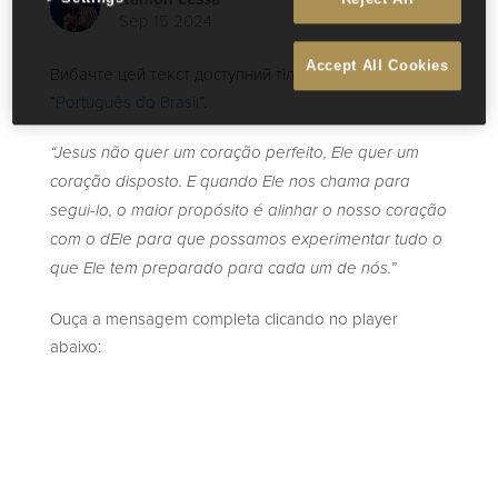
Sep 15 2024
Accept All Cookies
Вибачте цей текст доступний тільки в “
English
і
“
Português do Brasil
”.
“Jesus não quer um coração perfeito, Ele quer um
coração disposto. E quando Ele nos chama para
segui-lo, o maior propósito é alinhar o nosso coração
com o dEle para que possamos experimentar tudo o
que Ele tem preparado para cada um de nós.”
Ouça a mensagem completa clicando no player
abaixo: