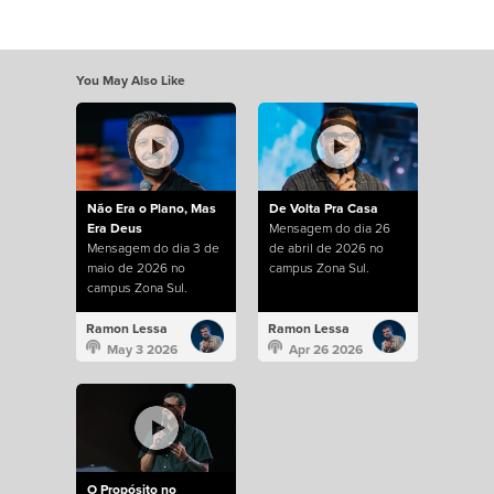
You May Also Like
Não Era o Plano, Mas
De Volta Pra Casa
Era Deus
Mensagem do dia 26
Mensagem do dia 3 de
de abril de 2026 no
maio de 2026 no
campus Zona Sul.
campus Zona Sul.
Ramon Lessa
Ramon Lessa
May 3 2026
Apr 26 2026
O Propósito no