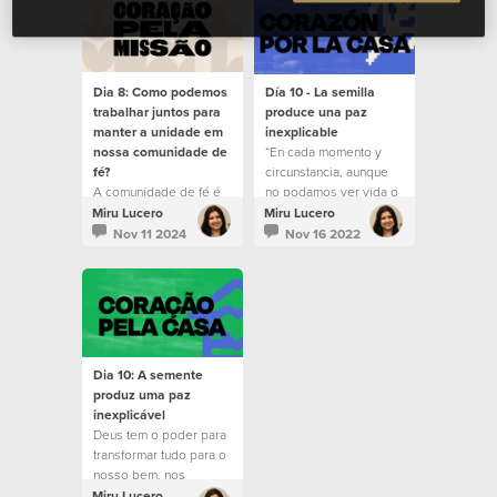
Dia 8: Como podemos
Día 10 - La semilla
trabalhar juntos para
produce una paz
manter a unidade em
inexplicable
nossa comunidade de
“En cada momento y
fé?
circunstancia, aunque
A comunidade de fé é
no podamos ver vida o
chamada à unidade.
futuro ante nuestros
Miru Lucero
Miru Lucero
ojos, Dios tiene el
Nov 11 2024
Nov 16 2022
poder de transformar
todo para nuestro
beneficio,
enseñándonos una y
otra vez que nos ama
apasionadamente”.
Dia 10: A semente
produz uma paz
inexplicável
Deus tem o poder para
transformar tudo para o
nosso bem, nos
ensinando várias vezes
Miru Lucero