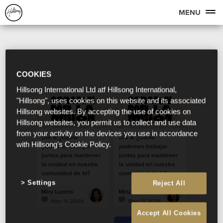
MENU
COOKIES
Hillsong International Ltd atf Hillsong International,
"Hillsong", uses cookies on this website and its associated
Hillsong websites. By accepting the use of cookies on
Hillsong websites, you permit us to collect and use data
from your activity on the devices you use in accordance
Día 8: ¿Cómo
Día 8: ¿Cómo
with Hillsong's Cookie Policy.
podemos trabajar
podemos trabajar
juntos para mantener
juntos para mantener
la unidad en nuestra
la unidad en nuestra
comunidad de fe?
comunidad de fe?
Settings
Reject All
Miru Lucero
Miru Lucero
Nov 11 2024
Nov 11 2024
Accept All Cookies