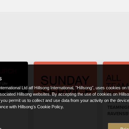
S
nternational Ltd atf Hillsong International, "Hillsong", uses cookies on 
ssociated Hillsong websites. By accepting the use of cookies on Hills
ne/Impacters
(English) 17.10.
(Deutsch) 
 you permit us to collect and use data from your activity on the devi
ut
TEAMNIG
ance with Hillsong's Cookie Policy.
RAVENSB
s