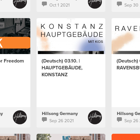
Oct 1 2021
Sep 30 
For Freedom
(Deutsch) 03.10. |
(Deutsch) 
HAUPTGEBÄUDE,
RAVENSB
KONSTANZ
ny
Hillsong Germany
Hillsong G
Sep 26 2021
Sep 26 