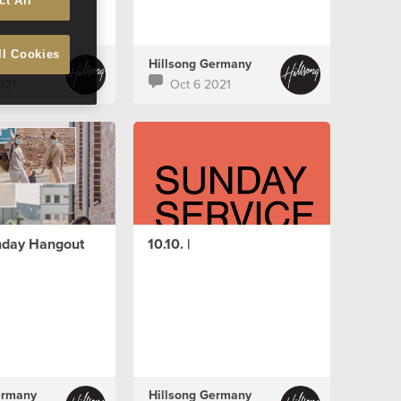
ct All
ll Cookies
ermany
Hillsong Germany
021
Oct 6 2021
unday Hangout
10.10. |
ermany
Hillsong Germany