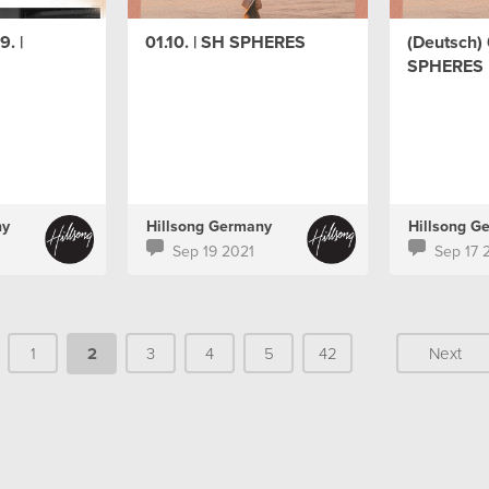
. |
01.10. | SH SPHERES
(Deutsch) 
SPHERES
ny
Hillsong Germany
Hillsong G
Sep 19 2021
Sep 17 
1
2
3
4
5
42
Next