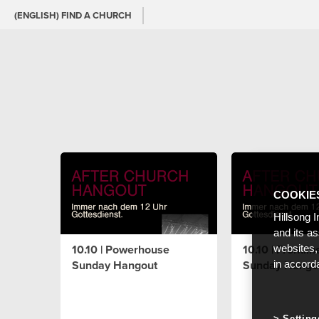
(ENGLISH) FIND A CHURCH
COOKIE
Hillsong I
and its a
10.10 | Powerhouse
10.10 | Frontli
websites,
Sunday Hangout
Sunday Hango
in accord
Setting