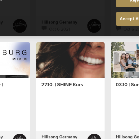
Reje
Accept A
ny
Hillsong Germany
Hillsong G
Oct 6 2021
Oct 6 2
 |
27.10. | SHINE Kurs
03.10 | S
ny
Hillsong Germany
Hillsong G