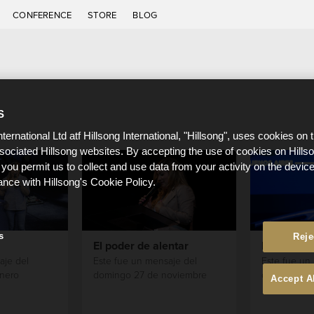
CONFERENCE
STORE
BLOG
S
nternational Ltd atf Hillsong International, "Hillsong", uses cookies on 
ssociated Hillsong websites. By accepting the use of cookies on Hills
 you permit us to collect and use data from your activity on the devi
ance with Hillsong's Cookie Policy.
s
Reje
El poder de alentar
Hermoso 
aje del
Este fue un mensaje del
Este fue un
nero
domingo 27 de noviembre
domingo 6 
Accept A