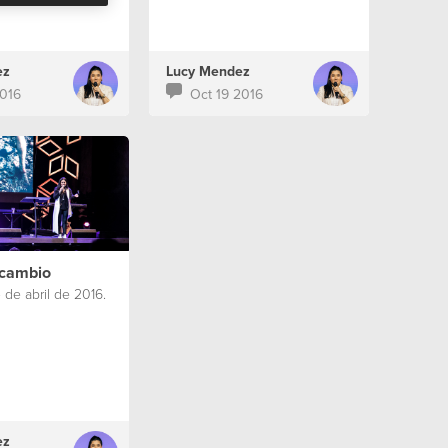
ez
Lucy Mendez
016
Oct 19 2016
 cambio
de abril de 2016.
ez