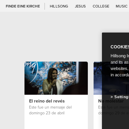
FINDE EINE KIRCHE
HILLSONG
JESUS
COLLEGE
MUSIC
COOKIE
Hillsong I
and its a
websites,
in accord
Setting
El reino del revés
No molestar
Este fue un mensaje del
Este fue un mens
domingo 23 de abril
domingo 29 de e