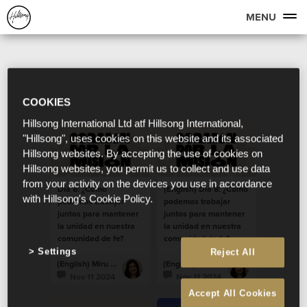
MENU
COOKIES
Hillsong International Ltd atf Hillsong International,
"Hillsong", uses cookies on this website and its associated
Hillsong websites. By accepting the use of cookies on
Hillsong websites, you permit us to collect and use data
from your activity on the devices you use in accordance
Día 8: ¿Cómo
(English) Día 8: ¿Cómo
with Hillsong's Cookie Policy.
podemos trabajar
podemos trabajar
juntos para mantener
juntos para mantener
la unidad en nuestra
la unidad en nuestra
comunidad de fe?
comunidad de fe?
Settings
Reject All
(English) Miru Lucero
(English) Miru Lucero
Nov 11 2024
Nov 11 2024
Accept All Cookies