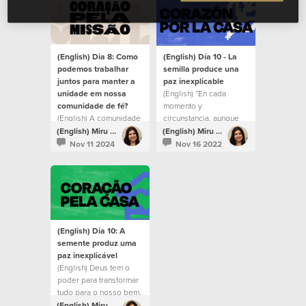
(English) Dia 8: Como
(English) Día 10 - La
podemos trabalhar
semilla produce una
juntos para manter a
paz inexplicable
unidade em nossa
(English) “En cada
comunidade de fé?
momento y
(English) A comunidade
circunstancia, aunque
de fé é chamada à
no podamos ver vida o
(English) Miru Lucero
(English) Miru Lucero
unidade.
futuro ante nuestros
Nov 11 2024
Nov 16 2022
ojos, Dios tiene el
poder de transformar
todo para nuestro
beneficio,
enseñándonos una y
otra vez que nos ama
apasionadamente”.
(English) Dia 10: A
semente produz uma
paz inexplicável
(English) Deus tem o
poder para transformar
tudo para o nosso bem,
nos ensinando várias
(English) Miru Lucero