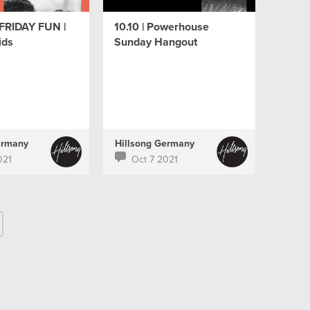
 FRIDAY FUN |
10.10 | Powerhouse
ids
Sunday Hangout
ermany
Hillsong Germany
021
Oct 7 2021