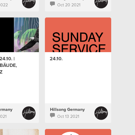
2022
Oct 20 2021
4.10. |
24.10.
BÄUDE,
Z
ermany
Hillsong Germany
2021
Oct 13 2021