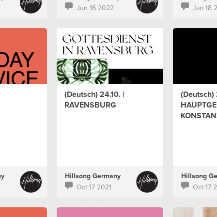
Jun 16 2022
Jan 18 
(Deutsch) 24.10. |
(Deutsch) 2
RAVENSBURG
HAUPTGE
KONSTAN
ny
Hillsong Germany
Hillsong G
Oct 17 2021
Oct 17 