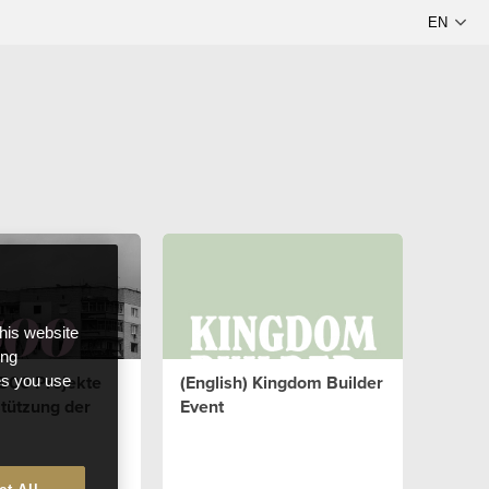
this website
ong
 500 Projekte
(English) Kingdom Builder
ces you use
tützung der
Event