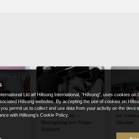
S
nternational Ltd atf Hillsong International, "Hillsong", uses cookies on 
ssociated Hillsong websites. By accepting the use of cookies on Hills
hip Night
(Deutsch) Start als
(Deutsch)
 you permit us to collect and use data from your activity on the devi
Campus Pastor –
zur Unters
ance with Hillsong's Cookie Policy.
Einsegnung von Felipe
Ukraine
Schürch
s