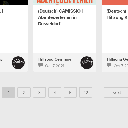
 |
(Deutsch) CAMISSIO |
(Deutsch)
Abenteuerferien in
Hillsong K
Düsseldorf
ny
Hillsong Germany
Hillsong G
Oct 7 2021
Oct 7 2
1
2
3
4
5
42
Next