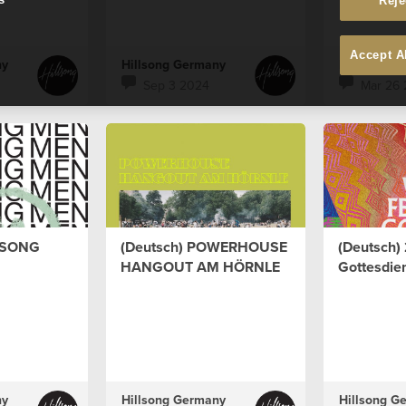
Reje
Accept A
ny
Hillsong Germany
Hillsong G
Sep 3 2024
Mar 26
LLSONG
(Deutsch) POWERHOUSE
(Deutsch) 
HANGOUT AM HÖRNLE
Gottesdie
ny
Hillsong Germany
Hillsong G