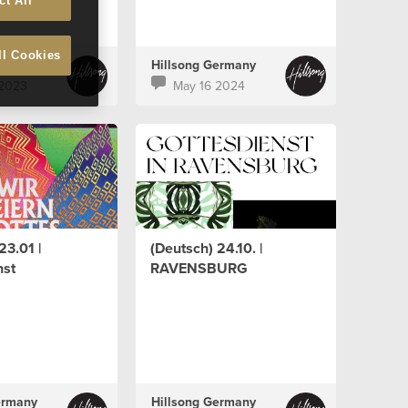
ct All
ll Cookies
ermany
Hillsong Germany
 2023
May 16 2024
23.01 |
(Deutsch) 24.10. |
nst
RAVENSBURG
ermany
Hillsong Germany