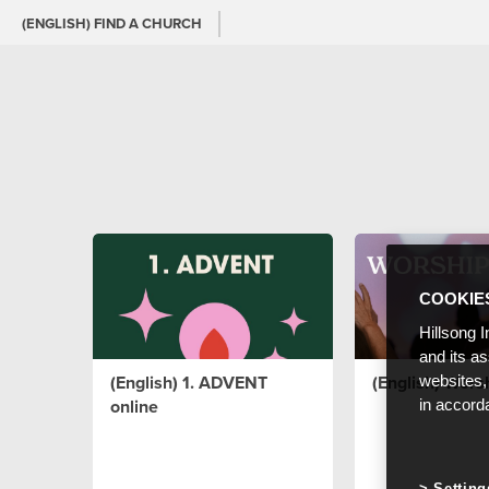
(ENGLISH) FIND A CHURCH
COOKIE
Hillsong I
and its a
(English) 1. ADVENT
(English) Wors
websites,
online
in accord
Setting