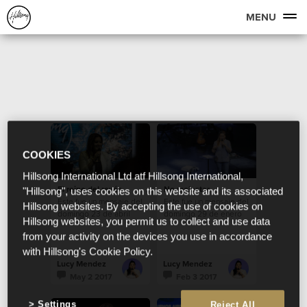
MENU
COOKIES
Hillsong International Ltd atf Hillsong International,
El reino del revés
No molestar
"Hillsong", uses cookies on this website and its associated
Este fue un mensaje del
Este fue un mensaje del
Hillsong websites. By accepting the use of cookies on
domingo 23 de abril
domingo 29 de enero
Hillsong websites, you permit us to collect and use data
from your activity on the devices you use in accordance
with Hillsong's Cookie Policy.
Lucy Mendez
Lucy Mendez
May 2 2017
Feb 3 2017
Settings
Reject All