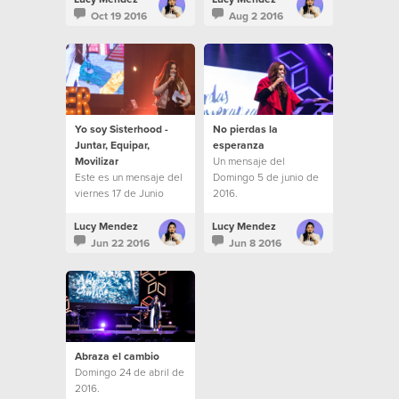
Oct 19 2016
Aug 2 2016
Yo soy Sisterhood -
No pierdas la
Juntar, Equipar,
esperanza
Movilizar
Un mensaje del
Este es un mensaje del
Domingo 5 de junio de
viernes 17 de Junio
2016.
Lucy Mendez
Lucy Mendez
Jun 22 2016
Jun 8 2016
Abraza el cambio
Domingo 24 de abril de
2016.