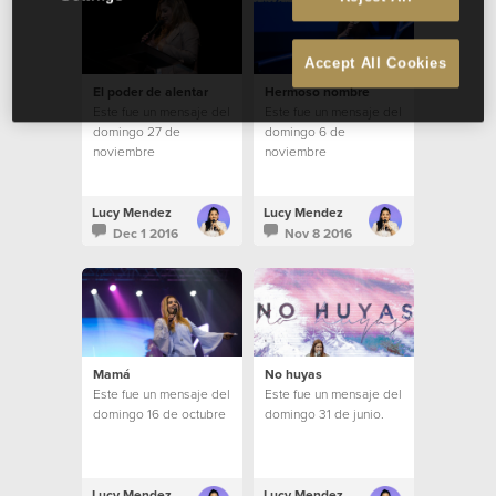
Accept All Cookies
El poder de alentar
Hermoso nombre
Este fue un mensaje del
Este fue un mensaje del
domingo 27 de
domingo 6 de
noviembre
noviembre
Lucy Mendez
Lucy Mendez
Dec 1 2016
Nov 8 2016
Mamá
No huyas
Este fue un mensaje del
Este fue un mensaje del
domingo 16 de octubre
domingo 31 de junio.
Lucy Mendez
Lucy Mendez