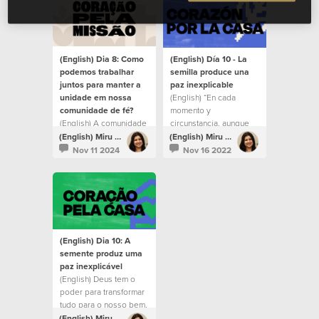
(English) Dia 8: Como
(English) Día 10 - La
podemos trabalhar
semilla produce una
juntos para manter a
paz inexplicable
unidade em nossa
(English) “En cada
comunidade de fé?
momento y
(English) A comunidade
circunstancia, aunque
de fé é chamada à
no podamos ver vida o
(English) Miru Lucero
(English) Miru Lucero
unidade.
futuro ante nuestros
Nov 11 2024
Nov 16 2022
ojos, Dios tiene el
poder de transformar
todo para nuestro
beneficio,
enseñándonos una y
otra vez que nos ama
apasionadamente”.
(English) Dia 10: A
semente produz uma
paz inexplicável
(English) Deus tem o
poder para transformar
tudo para o nosso bem,
nos ensinando várias
(English) Miru Lucero