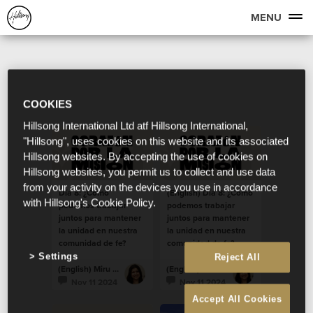
MENU
COOKIES
Hillsong International Ltd atf Hillsong International,
"Hillsong", uses cookies on this website and its associated
Hillsong websites. By accepting the use of cookies on
Hillsong websites, you permit us to collect and use data
from your activity on the devices you use in accordance
Día 8: ¿Cómo
(English) Día 8: ¿Cómo
with Hillsong's Cookie Policy.
podemos trabajar
podemos trabajar
juntos para mantener
juntos para mantener
la unidad en nuestra
la unidad en nuestra
comunidad de fe?
comunidad de fe?
Settings
Reject All
(English) Miru Lucero
(English) Miru Lucero
Nov 11 2024
Nov 11 2024
Accept All Cookies