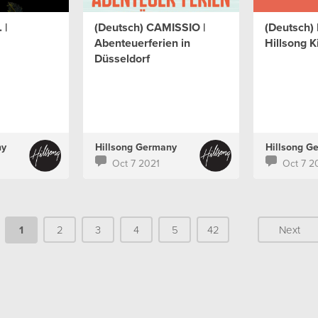
 |
(Deutsch) CAMISSIO |
(Deutsch)
Abenteuerferien in
Hillsong K
Düsseldorf
ny
Hillsong Germany
Hillsong G
Oct 7 2021
Oct 7 2
1
2
3
4
5
42
Next