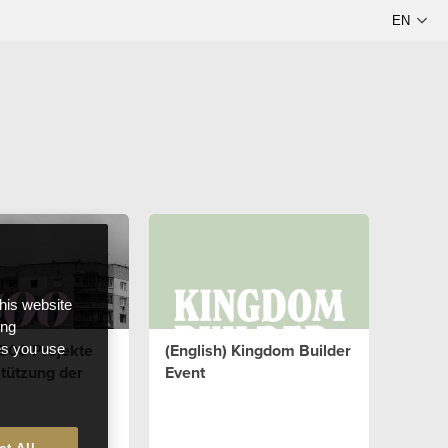
this website
ong
 500 Projekte
(English) Kingdom Builder
ces you use
tützung der
Event