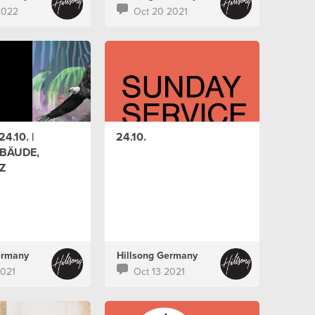
2022
Oct 20 2021
4.10. |
24.10.
BÄUDE,
Z
ermany
Hillsong Germany
2021
Oct 13 2021