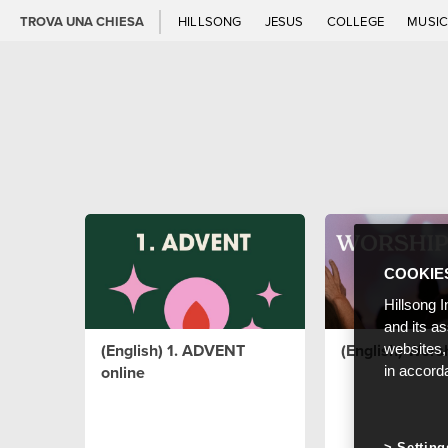
TROVA UNA CHIESA
HILLSONG
JESUS
COLLEGE
MUSI
COOKIE
Hillsong I
and its a
(English) 1. ADVENT
(English) Wors
websites,
online
in accord
Setting