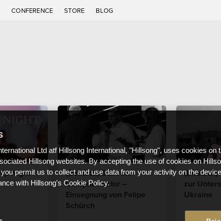
C
CONFERENCE
STORE
BLOG
S
nternational Ltd atf Hillsong International, "Hillsong", uses cookies on 
ssociated Hillsong websites. By accepting the use of cookies on Hills
hip Night
(Deutsch) Start als
(Deutsch)
 you permit us to collect and use data from your activity on the devi
Campus Pastor –
zur Unters
ance with Hillsong's Cookie Policy.
Einsegnung von Felipe
Ukraine
Schürch
s