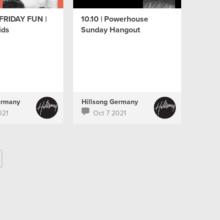
 FRIDAY FUN |
10.10 | Powerhouse
ids
Sunday Hangout
ermany
Hillsong Germany
021
Oct 7 2021