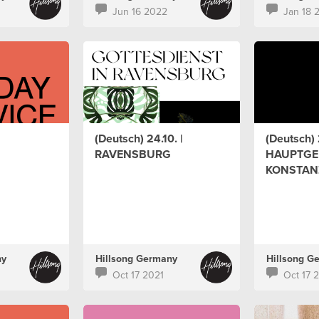
Jun 16 2022
Jan 18 
(Deutsch) 24.10. |
(Deutsch) 2
RAVENSBURG
HAUPTGE
KONSTAN
ny
Hillsong Germany
Hillsong G
Oct 17 2021
Oct 17 