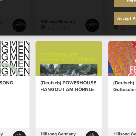
Reje
Accept A
ny
Hillsong Germany
Hillsong G
Sep 3 2024
Mar 26
LLSONG
(Deutsch) POWERHOUSE
(Deutsch) 
HANGOUT AM HÖRNLE
Gottesdie
ny
Hillsong Germany
Hillsong G