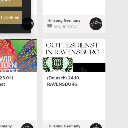
ct All
ll Cookies
ermany
Hillsong Germany
 2023
May 16 2024
23.01 |
(Deutsch) 24.10. |
nst
RAVENSBURG
ermany
Hillsong Germany